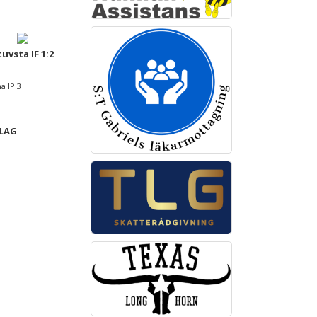
tuvsta IF 1:2
a IP 3
 LAG