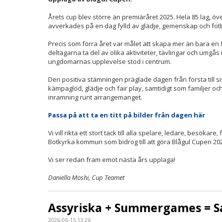
Årets cup blev större än premiäråret 2025. Hela 85 lag, ö
avverkades på en dag fylld av glädje, gemenskap och fotb
Precis som förra året var målet att skapa mer än bara en
deltagarna ta del av olika aktiviteter, tävlingar och umgås 
ungdomarnas upplevelse stod i centrum.
Den positiva stämningen präglade dagen från första till si
kämpaglöd, glädje och fair play, samtidigt som familjer o
inramning runt arrangemanget.
Passa på att ta en titt på bilder från dagen här
Vi vill rikta ett stort tack till alla spelare, ledare, besök
Botkyrka kommun som bidrog till att göra Blågul Cupen 202
Vi ser redan fram emot nästa års upplaga!
Daniella Moshi, Cup Teamet
Assyriska + Summergames = S
2026-06-15 13:26