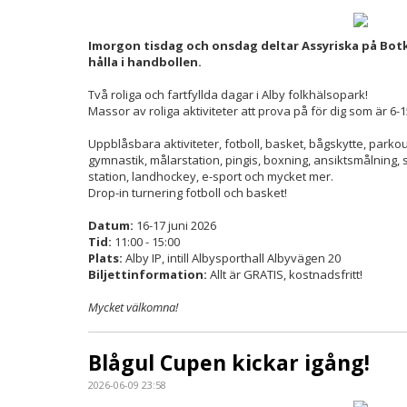
Imorgon tisdag och onsdag deltar Assyriska på Bo
hålla i handbollen.
Två roliga och fartfyllda dagar i Alby folkhälsopark!
Massor av roliga aktiviteter att prova på för dig som är 6-1
Uppblåsbara aktiviteter, fotboll, basket, bågskytte, parkou
gymnastik, målarstation, pingis, boxning, ansiktsmålning, s
station, landhockey, e-sport och mycket mer.
Drop-in turnering fotboll och basket!
Datum:
16-17 juni 2026
Tid:
11:00 - 15:00
Plats:
Alby IP, intill Albysporthall Albyvägen 20
Biljett­information:
Allt är GRATIS, kostnadsfritt!
Mycket välkomna!
Blågul Cupen kickar igång!
2026-06-09 23:58