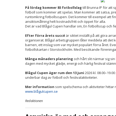
På lördag kommer 85 fotbollslag
till Brunna IP för att
fotboll som kommer att spelas. Man kommer att satsa, prec
runtomkring fotbollscupen. Det kommer till exempel att f
ansiktsmålning helt kostnadsfritt och öppet för alla.
Det är vad Blågul Cupen handlar om, En fotbollscup och fes
Efter förra årets succé
är siktet inställt på att göra a
organiserat. Blågul arbetsgruppen låter meddela att det ko
barnen, ett inslag som var mycket populärt förra året. E
fotbollskartan i Storstockholm. Med besökande föreningar
Många månaders planering
och hårt slit närmar sig sin
dagen med mycket glädje, energi och härlig festival stämn
Blågul Cupen äger rum den 13 juni
2026 kl. 08.00–19.00
underbar dag av fotboll och festivalaktiviteter.
Mer information
som spelschema och aktiviteter hittar 
www.blågulcupen.se
Redaktionen