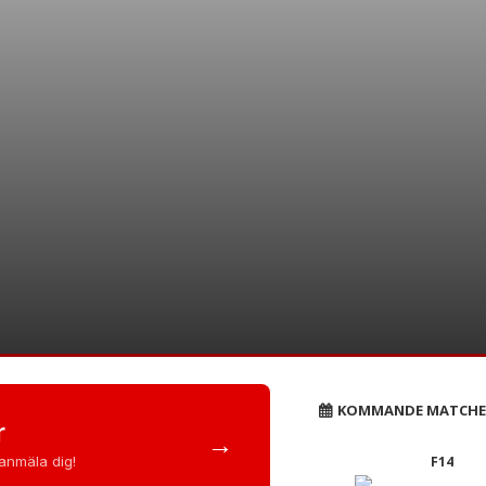
6 – en fantastisk fotbol
KOMMANDE MATCHE
r
→
 anmäla dig!
F14