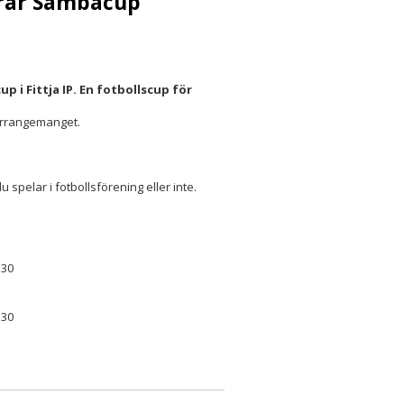
erar Sambacup
p i Fittja IP. En fotbollscup för
 arrangemanget.
u spelar i fotbollsförening eller inte.
:30
:30