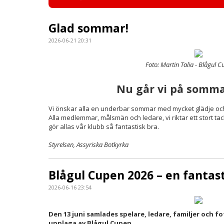
Glad sommar!
2026-06-21 20:31
Foto: Martin Talia - Blågul 
Nu går vi på somma
Vi önskar alla en underbar sommar med mycket glädje och e
Alla medlemmar, målsmän och ledare, vi riktar ett stort tac
gör allas vår klubb så fantastisk bra.
Styrelsen, Assyriska Botkyrka
Blågul Cupen 2026 – en fantast
2026-06-16 23:54
Den 13 juni samlades spelare, ledare, familjer och f
upplaga av Blågul Cupen.