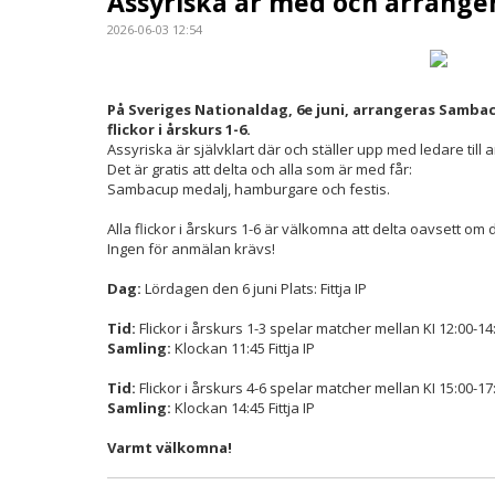
Assyriska är med och arrang
2026-06-03 12:54
På Sveriges Nationaldag, 6e juni, arrangeras Sambacu
flickor i årskurs 1-6.
Assyriska är självklart där och ställer upp med ledare till
Det är gratis att delta och alla som är med får:
Sambacup medalj, hamburgare och festis.
Alla flickor i årskurs 1-6 är välkomna att delta oavsett om d
Ingen för anmälan krävs!
Dag:
Lördagen den 6 juni Plats: Fittja IP
Tid:
Flickor i årskurs 1-3 spelar matcher mellan KI 12:00-14
Samling:
Klockan 11:45 Fittja IP
Tid:
Flickor i årskurs 4-6 spelar matcher mellan KI 15:00-17
Samling:
Klockan 14:45 Fittja IP
Varmt välkomna!