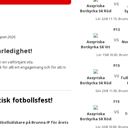
vs
Assyriska
Botkyrka SK Röd
S
Lör 22/8 11:15, Brunn
P13
Cupen 2026
vs
Assyriska
Nor
Botkyrka SK Vit
rledighet!
Lör 15/8 10:00, Brunn
n välförtjänt vila.
P15
k för allt ert engagemang och för att ni
vs
Assyriska
Tul
Botkyrka SK Röd
Sön 23/8 11:30, Brunn
isk fotbollsfest!
F15
vs
Assyriska
T
Botkyrka SK Röd
otbollsälskare på Brunna IP för årets
Lör 22/8 10:00, Brunn