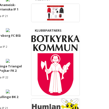
Arameisk-
yrianska IF 1
a IP 21
KLUBBPARTNERS
sborg FC Blå
a IP 2
linge Triangel
Pojkar FK 2
a IP 22
ullinge BK 2
a IP 21