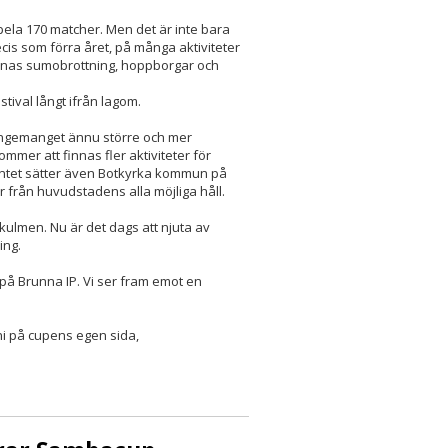
 spela 170 matcher. Men det är inte bara
is som förra året, på många aktiviteter
innas sumobrottning, hoppborgar och
tival långt ifrån lagom.
rrangemanget ännu större och mer
mmer att finnas fler aktiviteter för
ventet sätter även Botkyrka kommun på
 från huvudstadens alla möjliga håll.
 kulmen. Nu är det dags att njuta av
ing.
 på Brunna IP. Vi ser fram emot en
ni på cupens egen sida,