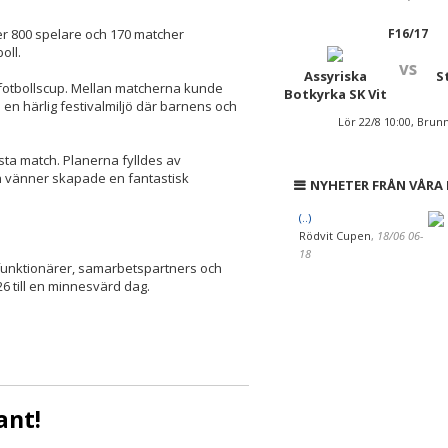
F16/17
ver 800 spelare och 170 matcher
oll.
vs
Assyriska
S
 fotbollscup. Mellan matcherna kunde
Botkyrka SK Vit
i en härlig festivalmiljö där barnens och
Lör 22/8 10:00, Brunn
sta match. Planerna fylldes av
ch vänner skapade en fantastisk
NYHETER FRÅN VÅRA
(..)
Rödvit Cupen
,
18/06 06-
18
are, funktionärer, samarbetspartners och
6 till en minnesvärd dag.
ant!