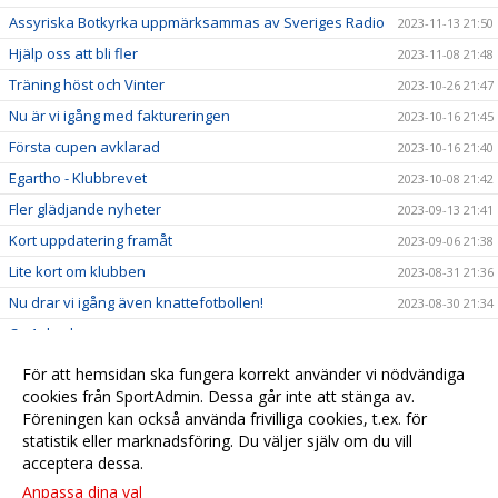
Assyriska Botkyrka uppmärksammas av Sveriges Radio
2023-11-13 21:50
Hjälp oss att bli fler
2023-11-08 21:48
Träning höst och Vinter
2023-10-26 21:47
Nu är vi igång med faktureringen
2023-10-16 21:45
Första cupen avklarad
2023-10-16 21:40
Egartho - Klubbrevet
2023-10-08 21:42
Fler glädjande nyheter
2023-09-13 21:41
Kort uppdatering framåt
2023-09-06 21:38
Lite kort om klubben
2023-08-31 21:36
Nu drar vi igång även knattefotbollen!
2023-08-30 21:34
Ca 1 dag kvar
2023-08-27 21:33
Träning Måndag 28 Aug
2023-08-25 21:33
För att hemsidan ska fungera korrekt använder vi nödvändiga
Assyriska Botkyrka SK kickar igång säsongen
cookies från SportAdmin. Dessa går inte att stänga av.
2023-08-21 21:32
Föreningen kan också använda frivilliga cookies, t.ex. för
Börja spela fotboll med Assyriska Botkyrka!
2023-06-13 21:29
statistik eller marknadsföring. Du väljer själv om du vill
acceptera dessa.
Anpassa dina val