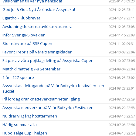
Välkommen till vår nya hemsida!
2025-01-10 09:20
God Jul & Gott Nytt År önskar Assyriska!
2024-12-23 23:11
Egartho - Klubbrevet
2024-12-19 23:11
Avslutningsfesterna avlöste varandra
2024-12-03 23:08
Inför Sverige-Slovakien
2024-11-15 23:08
Stor närvaro på RSF Cupen
2024-11-02 09:31
Favorit i repris på våra träningskläder!
2024-10-08 23:06
Ett par av våra pojklag deltog på Assyriska Cupen
2024-10-07 23:05
Matchklimathelg 7-8 September
2024-09-04 23:04
1 år - 127 spelare
2024-08-28 23:02
Assyriskas deltagande på Vi är Botkyrka festivalen - en
2024-08-28 23:01
succé!
På lördag drar knatteverksamheten igång
2024-08-27 22:59
Assyriska medverkar på Vi är Botkyrka Festivalen
2024-08-20 22:58
Nu drar vi igång höstterminen
2024-08-10 22:57
Härlig sommar alla!
2024-07-03 22:56
Hubo Telge Cup i helgen
2024-06-13 22:54