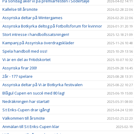
På söndag åker vi på premiärfesten i Södertälje
2026-04-02 14:11
Kallelse till årsmöte
2026-02-28 22:06
Assyriska deltar på Wintergames
2026-02-20 22:06
Assyriska Botkyrka deltog på Fotbollsforum för kvinnor
2026-01-31 20:19
Stort intresse i handbollssatsningen!
2025-12-18 21:09
Kampanj på Assyriska överdragskläder
2025-11-26 10:48
Spela handboll med oss!
2025-10-29 13:56
Vi är en del av Fritidskortet
2025-10-07 10:32
Assyriska firar 200!
2025-09-28 16:45
2år - 177 spelare
2025-08-28 13:31
Assyriska deltar på Vi är Botkyrka festivalen
2025-08-22 10:27
Blågul Cupen en succé med 80 lag!
2025-06-19 15:00
Nedräkningen har startat!
2025-05-31 08:00
S:t Eriks-Cupen drar igång!
2025-04-24 12:00
Välkommen till årsmöte
2025-02-25 22:23
Anmälan till S:t Eriks-Cupen klar
2025-02-19