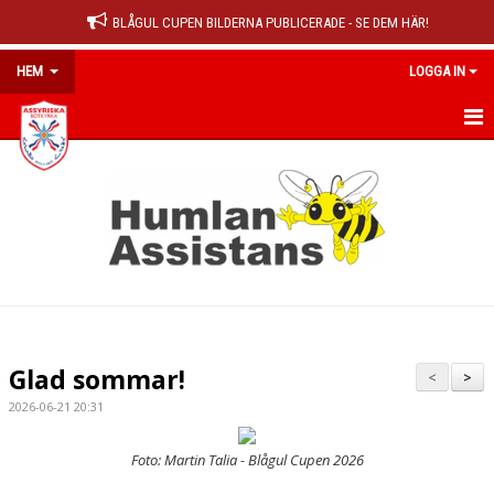
BLÅGUL CUPEN BILDERNA PUBLICERADE - SE DEM HÄR!
HEM
LOGGA IN
HEM
NYHETER
OM KLUBBEN
MEDLEMSINFO
KALENDER
Glad sommar!
<
>
MATCHER
2026-06-21 20:31
DOKUMENT
Foto: Martin Talia - Blågul Cupen 2026