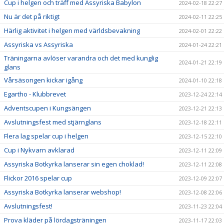
Cup i helgen och träff med Assyriska Babylon
2024-02-18 22:27
Nu är det på riktigt
2024-02-11 22:25
Härlig aktivitet i helgen med världsbevakning
2024-02-01 22:22
Assyriska vs Assyriska
2024-01-24 22:21
Träningarna avlöser varandra och det med kunglig
2024-01-21 22:19
glans
Vårsäsongen kickar igång
2024-01-10 22:18
Egartho - Klubbrevet
2023-12-24 22:14
Adventscupen i Kungsängen
2023-12-21 22:13
Avslutningsfest med stjärnglans
2023-12-18 22:11
Flera lag spelar cup i helgen
2023-12-15 22:10
Cup i Nykvarn avklarad
2023-12-11 22:09
Assyriska Botkyrka lanserar sin egen choklad!
2023-12-11 22:08
Flickor 2016 spelar cup
2023-12-09 22:07
Assyriska Botkyrka lanserar webshop!
2023-12-08 22:06
Avslutningsfest!
2023-11-23 22:04
Prova kläder på lördagsträningen
2023-11-17 22:03