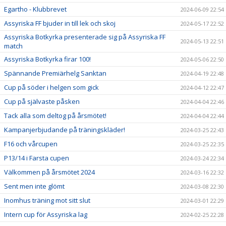
Egartho - Klubbrevet
2024-06-09 22:54
Assyriska FF bjuder in till lek och skoj
2024-05-17 22:52
Assyriska Botkyrka presenterade sig på Assyriska FF
2024-05-13 22:51
match
Assyriska Botkyrka firar 100!
2024-05-06 22:50
Spännande Premiärhelg Sanktan
2024-04-19 22:48
Cup på söder i helgen som gick
2024-04-12 22:47
Cup på självaste påsken
2024-04-04 22:46
Tack alla som deltog på årsmötet!
2024-04-04 22:44
Kampanjerbjudande på träningskläder!
2024-03-25 22:43
F16 och vårcupen
2024-03-25 22:35
P13/14 i Farsta cupen
2024-03-24 22:34
Välkommen på årsmötet 2024
2024-03-16 22:32
Sent men inte glömt
2024-03-08 22:30
Inomhus träning mot sitt slut
2024-03-01 22:29
Intern cup för Assyriska lag
2024-02-25 22:28