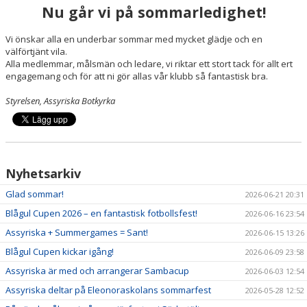
VÅRA LAG/LEDARE
Nu går vi på sommarledighet!
KONTAKT
Vi önskar alla en underbar sommar med mycket glädje och en
välförtjänt vila.
Alla medlemmar, målsmän och ledare, vi riktar ett stort tack för allt ert
engagemang och för att ni gör allas vår klubb så fantastisk bra.
Styrelsen, Assyriska Botkyrka
Nyhetsarkiv
Glad sommar!
2026-06-21 20:31
Blågul Cupen 2026 – en fantastisk fotbollsfest!
2026-06-16 23:54
Assyriska + Summergames = Sant!
2026-06-15 13:26
Blågul Cupen kickar igång!
2026-06-09 23:58
Assyriska är med och arrangerar Sambacup
2026-06-03 12:54
Assyriska deltar på Eleonoraskolans sommarfest
2026-05-28 12:52