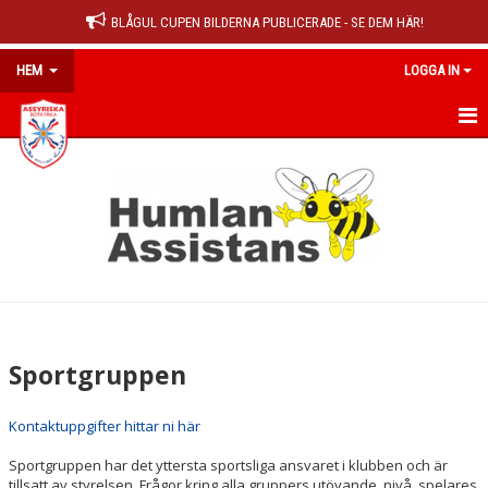
BLÅGUL CUPEN BILDERNA PUBLICERADE - SE DEM HÄR!
HEM
LOGGA IN
HEM
NYHETER
OM KLUBBEN
STYRELSEN
SPORTGRUPPEN
Sportgruppen
ORGANISATION
Kontaktuppgifter hittar ni här
VERKSAMHETSBERÄTTELSE
Sportgruppen har det yttersta sportsliga ansvaret i klubben och är
tillsatt av styrelsen. Frågor kring alla gruppers utövande, nivå, spelares