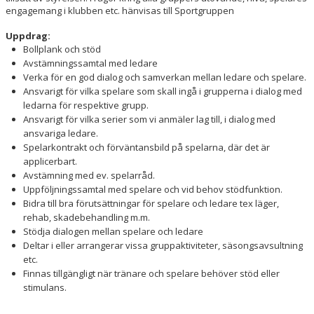
STADGAR
engagemang i klubben etc. hänvisas till Sportgruppen
MEDLEMSINFO
Uppdrag:
Bollplank och stöd
KALENDER
Avstämningssamtal med ledare
Verka för en god dialog och samverkan mellan ledare och spelare.
MATCHER
Ansvarigt för vilka spelare som skall ingå i grupperna i dialog med
ledarna för respektive grupp.
Ansvarigt för vilka serier som vi anmäler lag till, i dialog med
DOKUMENT
ansvariga ledare.
Spelarkontrakt och förväntansbild på spelarna, där det är
VÅRA LAG/LEDARE
applicerbart.
Avstämning med ev. spelarråd.
KONTAKT
Uppföljningssamtal med spelare och vid behov stödfunktion.
Bidra till bra förutsättningar för spelare och ledare tex läger,
rehab, skadebehandling m.m.
Stödja dialogen mellan spelare och ledare
Deltar i eller arrangerar vissa gruppaktiviteter, säsongsavsultning
etc.
Finnas tillgängligt när tränare och spelare behöver stöd eller
stimulans.