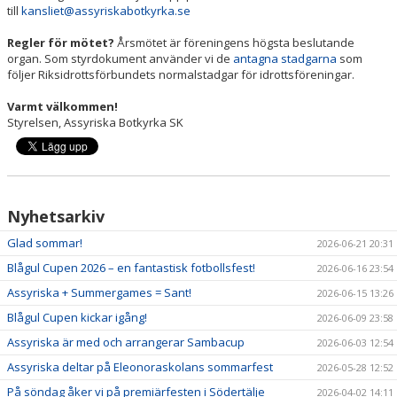
till
kansliet@assyriskabotkyrka.se
Regler för mötet?
Årsmötet är föreningens högsta beslutande
organ. Som styrdokument använder vi de
antagna stadgarna
som
följer Riksidrottsförbundets normalstadgar för idrottsföreningar.
Varmt välkommen!
Styrelsen, Assyriska Botkyrka SK
Nyhetsarkiv
Glad sommar!
2026-06-21 20:31
Blågul Cupen 2026 – en fantastisk fotbollsfest!
2026-06-16 23:54
Assyriska + Summergames = Sant!
2026-06-15 13:26
Blågul Cupen kickar igång!
2026-06-09 23:58
Assyriska är med och arrangerar Sambacup
2026-06-03 12:54
Assyriska deltar på Eleonoraskolans sommarfest
2026-05-28 12:52
På söndag åker vi på premiärfesten i Södertälje
2026-04-02 14:11