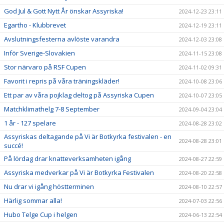
God Jul & Gott Nytt År önskar Assyriska!
2024-12-23 23:11
Egartho - Klubbrevet
2024-12-19 23:11
Avslutningsfesterna avlöste varandra
2024-12-03 23:08
Inför Sverige-Slovakien
2024-11-15 23:08
Stor närvaro på RSF Cupen
2024-11-02 09:31
Favorit i repris på våra träningskläder!
2024-10-08 23:06
Ett par av våra pojklag deltog på Assyriska Cupen
2024-10-07 23:05
Matchklimathelg 7-8 September
2024-09-04 23:04
1 år - 127 spelare
2024-08-28 23:02
Assyriskas deltagande på Vi är Botkyrka festivalen - en
2024-08-28 23:01
succé!
På lördag drar knatteverksamheten igång
2024-08-27 22:59
Assyriska medverkar på Vi är Botkyrka Festivalen
2024-08-20 22:58
Nu drar vi igång höstterminen
2024-08-10 22:57
Härlig sommar alla!
2024-07-03 22:56
Hubo Telge Cup i helgen
2024-06-13 22:54