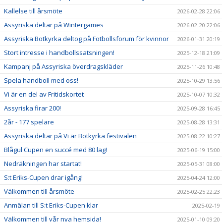
Kallelse till årsmöte
2026-02-28 22:06
Assyriska deltar på Wintergames
2026-02-20 22:06
Assyriska Botkyrka deltog på Fotbollsforum för kvinnor
2026-01-31 20:19
Stort intresse i handbollssatsningen!
2025-12-18 21:09
Kampanj på Assyriska överdragskläder
2025-11-26 10:48
Spela handboll med oss!
2025-10-29 13:56
Vi är en del av Fritidskortet
2025-10-07 10:32
Assyriska firar 200!
2025-09-28 16:45
2år - 177 spelare
2025-08-28 13:31
Assyriska deltar på Vi är Botkyrka festivalen
2025-08-22 10:27
Blågul Cupen en succé med 80 lag!
2025-06-19 15:00
Nedräkningen har startat!
2025-05-31 08:00
S:t Eriks-Cupen drar igång!
2025-04-24 12:00
Välkommen till årsmöte
2025-02-25 22:23
Anmälan till S:t Eriks-Cupen klar
2025-02-19
Välkommen till vår nya hemsida!
2025-01-10 09:20