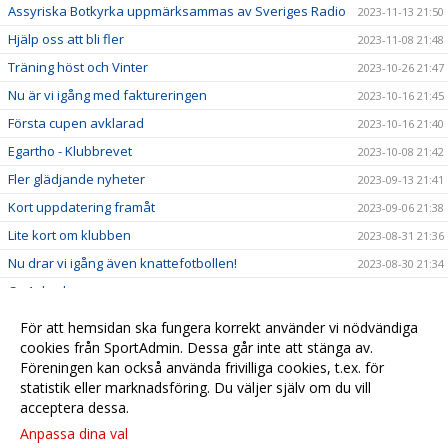
Assyriska Botkyrka uppmärksammas av Sveriges Radio
2023-11-13 21:50
Hjälp oss att bli fler
2023-11-08 21:48
Träning höst och Vinter
2023-10-26 21:47
Nu är vi igång med faktureringen
2023-10-16 21:45
Första cupen avklarad
2023-10-16 21:40
Egartho - Klubbrevet
2023-10-08 21:42
Fler glädjande nyheter
2023-09-13 21:41
Kort uppdatering framåt
2023-09-06 21:38
Lite kort om klubben
2023-08-31 21:36
Nu drar vi igång även knattefotbollen!
2023-08-30 21:34
Ca 1 dag kvar
2023-08-27 21:33
Träning Måndag 28 Aug
2023-08-25 21:33
För att hemsidan ska fungera korrekt använder vi nödvändiga
Assyriska Botkyrka SK kickar igång säsongen
cookies från SportAdmin. Dessa går inte att stänga av.
2023-08-21 21:32
Föreningen kan också använda frivilliga cookies, t.ex. för
Börja spela fotboll med Assyriska Botkyrka!
2023-06-13 21:29
statistik eller marknadsföring. Du väljer själv om du vill
acceptera dessa.
Anpassa dina val