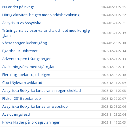
Nu är det på riktigt
2024-02-11 22:25
Härlig aktivitet i helgen med världsbevakning
2024-02-01 22:22
Assyriska vs Assyriska
2024-01-24 22:21
Träningarna avlöser varandra och det med kunglig
2024-01-21 22:19
glans
Vårsäsongen kickar igång
2024-01-10 22:18
Egartho - Klubbrevet
2023-12-24 22:14
Adventscupen i Kungsängen
2023-12-21 22:13
Avslutningsfest med stjärnglans
2023-12-18 22:11
Flera lag spelar cup i helgen
2023-12-15 22:10
Cup i Nykvarn avklarad
2023-12-11 22:09
Assyriska Botkyrka lanserar sin egen choklad!
2023-12-11 22:08
Flickor 2016 spelar cup
2023-12-09 22:07
Assyriska Botkyrka lanserar webshop!
2023-12-08 22:06
Avslutningsfest!
2023-11-23 22:04
Prova kläder på lördagsträningen
2023-11-17 22:03