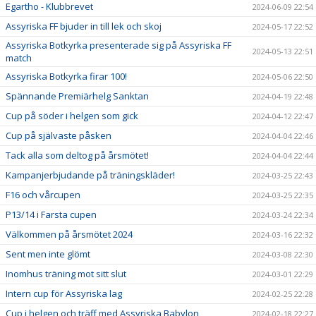
Egartho - Klubbrevet
2024-06-09 22:54
Assyriska FF bjuder in till lek och skoj
2024-05-17 22:52
Assyriska Botkyrka presenterade sig på Assyriska FF
2024-05-13 22:51
match
Assyriska Botkyrka firar 100!
2024-05-06 22:50
Spännande Premiärhelg Sanktan
2024-04-19 22:48
Cup på söder i helgen som gick
2024-04-12 22:47
Cup på självaste påsken
2024-04-04 22:46
Tack alla som deltog på årsmötet!
2024-04-04 22:44
Kampanjerbjudande på träningskläder!
2024-03-25 22:43
F16 och vårcupen
2024-03-25 22:35
P13/14 i Farsta cupen
2024-03-24 22:34
Välkommen på årsmötet 2024
2024-03-16 22:32
Sent men inte glömt
2024-03-08 22:30
Inomhus träning mot sitt slut
2024-03-01 22:29
Intern cup för Assyriska lag
2024-02-25 22:28
Cup i helgen och träff med Assyriska Babylon
2024-02-18 22:27