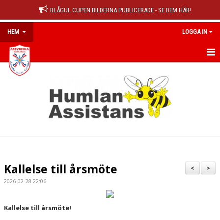
BLÅGUL CUPEN BILDERNA PUBLICERADE - SE DEM HÄR!
HEM
LOGGA IN
HEM
NYHETER
OM KLUBBEN
MEDLEMSINFO
KALENDER
Kallelse till årsmöte
<
>
MATCHER
2026-02-28 22:06
DOKUMENT
Kallelse till årsmöte!