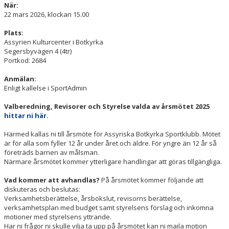
VÅRA LAG/LEDARE
När:
22 mars 2026, klockan 15.00
KONTAKT
Plats:
Assyrien Kulturcenter i Botkyrka
Segersbyvägen 4 (4tr)
Portkod: 2684
Anmälan:
Enligt kallelse i SportAdmin
Valberedning, Revisorer och Styrelse valda av årsmötet 2025
hittar ni här.
Härmed kallas ni till årsmöte för Assyriska Botkyrka Sportklubb. Mötet
är för alla som fyller 12 år under året och äldre. För yngre än 12 år så
företräds barnen av målsman.
Närmare årsmötet kommer ytterligare handlingar att göras tillgängliga.
Vad kommer att avhandlas?
På årsmötet kommer följande att
diskuteras och beslutas:
Verksamhetsberättelse, årsbokslut, revisorns berättelse,
verksamhetsplan med budget samt styrelsens förslag och inkomna
motioner med styrelsens yttrande.
Har ni frågor ni skulle vilja ta upp på årsmötet kan ni maila motion