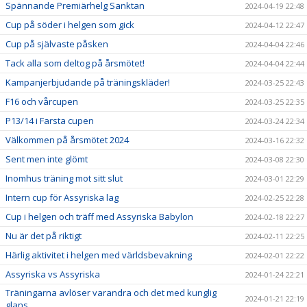
Spännande Premiärhelg Sanktan
2024-04-19 22:48
Cup på söder i helgen som gick
2024-04-12 22:47
Cup på självaste påsken
2024-04-04 22:46
Tack alla som deltog på årsmötet!
2024-04-04 22:44
Kampanjerbjudande på träningskläder!
2024-03-25 22:43
F16 och vårcupen
2024-03-25 22:35
P13/14 i Farsta cupen
2024-03-24 22:34
Välkommen på årsmötet 2024
2024-03-16 22:32
Sent men inte glömt
2024-03-08 22:30
Inomhus träning mot sitt slut
2024-03-01 22:29
Intern cup för Assyriska lag
2024-02-25 22:28
Cup i helgen och träff med Assyriska Babylon
2024-02-18 22:27
Nu är det på riktigt
2024-02-11 22:25
Härlig aktivitet i helgen med världsbevakning
2024-02-01 22:22
Assyriska vs Assyriska
2024-01-24 22:21
Träningarna avlöser varandra och det med kunglig
2024-01-21 22:19
glans