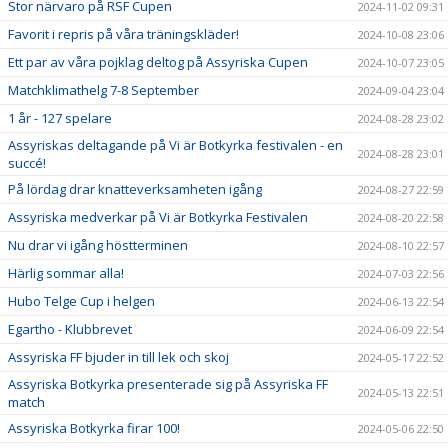
Stor närvaro på RSF Cupen
2024-11-02 09:31
Favorit i repris på våra träningskläder!
2024-10-08 23:06
Ett par av våra pojklag deltog på Assyriska Cupen
2024-10-07 23:05
Matchklimathelg 7-8 September
2024-09-04 23:04
1 år - 127 spelare
2024-08-28 23:02
Assyriskas deltagande på Vi är Botkyrka festivalen - en
2024-08-28 23:01
succé!
På lördag drar knatteverksamheten igång
2024-08-27 22:59
Assyriska medverkar på Vi är Botkyrka Festivalen
2024-08-20 22:58
Nu drar vi igång höstterminen
2024-08-10 22:57
Härlig sommar alla!
2024-07-03 22:56
Hubo Telge Cup i helgen
2024-06-13 22:54
Egartho - Klubbrevet
2024-06-09 22:54
Assyriska FF bjuder in till lek och skoj
2024-05-17 22:52
Assyriska Botkyrka presenterade sig på Assyriska FF
2024-05-13 22:51
match
Assyriska Botkyrka firar 100!
2024-05-06 22:50