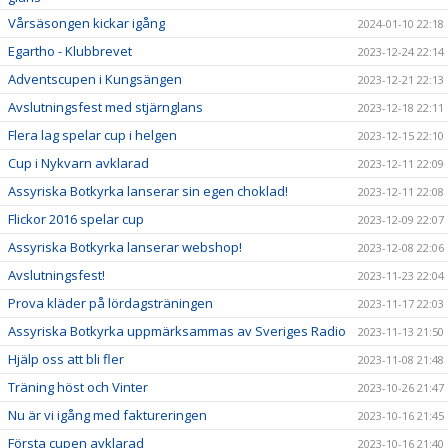
Vårsäsongen kickar igång
2024-01-10 22:18
Egartho - Klubbrevet
2023-12-24 22:14
Adventscupen i Kungsängen
2023-12-21 22:13
Avslutningsfest med stjärnglans
2023-12-18 22:11
Flera lag spelar cup i helgen
2023-12-15 22:10
Cup i Nykvarn avklarad
2023-12-11 22:09
Assyriska Botkyrka lanserar sin egen choklad!
2023-12-11 22:08
Flickor 2016 spelar cup
2023-12-09 22:07
Assyriska Botkyrka lanserar webshop!
2023-12-08 22:06
Avslutningsfest!
2023-11-23 22:04
Prova kläder på lördagsträningen
2023-11-17 22:03
Assyriska Botkyrka uppmärksammas av Sveriges Radio
2023-11-13 21:50
Hjälp oss att bli fler
2023-11-08 21:48
Träning höst och Vinter
2023-10-26 21:47
Nu är vi igång med faktureringen
2023-10-16 21:45
Första cupen avklarad
2023-10-16 21:40