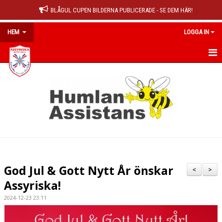
BLÅGUL CUPEN BILDERNA PUBLICERADE - SE DEM HÄR!
HEM
LOGGA IN
HEM
NYHETER
OM KLUBBEN
MEDLEMSINFO
KALENDER
God Jul & Gott Nytt År önskar
<
>
MATCHER
Assyriska!
2024-12-23 23:11
DOKUMENT