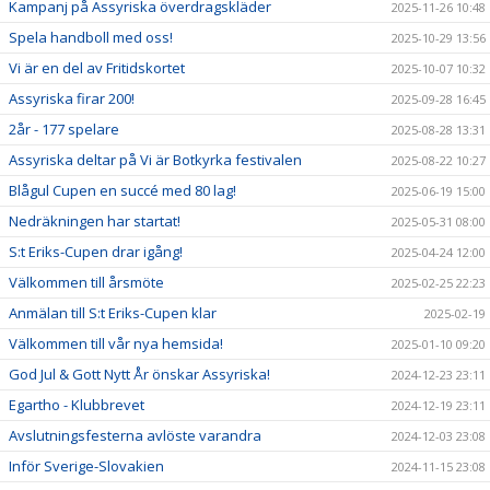
Kampanj på Assyriska överdragskläder
2025-11-26 10:48
Spela handboll med oss!
2025-10-29 13:56
Vi är en del av Fritidskortet
2025-10-07 10:32
Assyriska firar 200!
2025-09-28 16:45
2år - 177 spelare
2025-08-28 13:31
Assyriska deltar på Vi är Botkyrka festivalen
2025-08-22 10:27
Blågul Cupen en succé med 80 lag!
2025-06-19 15:00
Nedräkningen har startat!
2025-05-31 08:00
S:t Eriks-Cupen drar igång!
2025-04-24 12:00
Välkommen till årsmöte
2025-02-25 22:23
Anmälan till S:t Eriks-Cupen klar
2025-02-19
Välkommen till vår nya hemsida!
2025-01-10 09:20
God Jul & Gott Nytt År önskar Assyriska!
2024-12-23 23:11
Egartho - Klubbrevet
2024-12-19 23:11
Avslutningsfesterna avlöste varandra
2024-12-03 23:08
Inför Sverige-Slovakien
2024-11-15 23:08