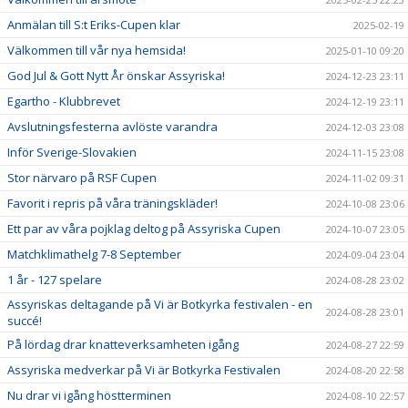
Anmälan till S:t Eriks-Cupen klar
2025-02-19
Välkommen till vår nya hemsida!
2025-01-10 09:20
God Jul & Gott Nytt År önskar Assyriska!
2024-12-23 23:11
Egartho - Klubbrevet
2024-12-19 23:11
Avslutningsfesterna avlöste varandra
2024-12-03 23:08
Inför Sverige-Slovakien
2024-11-15 23:08
Stor närvaro på RSF Cupen
2024-11-02 09:31
Favorit i repris på våra träningskläder!
2024-10-08 23:06
Ett par av våra pojklag deltog på Assyriska Cupen
2024-10-07 23:05
Matchklimathelg 7-8 September
2024-09-04 23:04
1 år - 127 spelare
2024-08-28 23:02
Assyriskas deltagande på Vi är Botkyrka festivalen - en
2024-08-28 23:01
succé!
På lördag drar knatteverksamheten igång
2024-08-27 22:59
Assyriska medverkar på Vi är Botkyrka Festivalen
2024-08-20 22:58
Nu drar vi igång höstterminen
2024-08-10 22:57