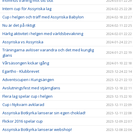
Inomhus träning mot sitt slut
2024-03-01 22:29
Intern cup för Assyriska lag
2024-02-25 22:28
Cup i helgen och träff med Assyriska Babylon
2024-02-18 22:27
Nu är det på riktigt
2024-02-11 22:25
Härlig aktivitet i helgen med världsbevakning
2024-02-01 22:22
Assyriska vs Assyriska
2024-01-24 22:21
Träningarna avlöser varandra och det med kunglig
2024-01-21 22:19
glans
Vårsäsongen kickar igång
2024-01-10 22:18
Egartho - Klubbrevet
2023-12-24 22:14
Adventscupen i Kungsängen
2023-12-21 22:13
Avslutningsfest med stjärnglans
2023-12-18 22:11
Flera lag spelar cup i helgen
2023-12-15 22:10
Cup i Nykvarn avklarad
2023-12-11 22:09
Assyriska Botkyrka lanserar sin egen choklad!
2023-12-11 22:08
Flickor 2016 spelar cup
2023-12-09 22:07
Assyriska Botkyrka lanserar webshop!
2023-12-08 22:06