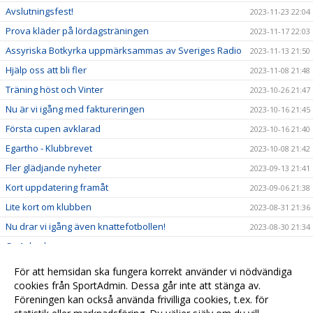
Avslutningsfest!
2023-11-23 22:04
Prova kläder på lördagsträningen
2023-11-17 22:03
Assyriska Botkyrka uppmärksammas av Sveriges Radio
2023-11-13 21:50
Hjälp oss att bli fler
2023-11-08 21:48
Träning höst och Vinter
2023-10-26 21:47
Nu är vi igång med faktureringen
2023-10-16 21:45
Första cupen avklarad
2023-10-16 21:40
Egartho - Klubbrevet
2023-10-08 21:42
Fler glädjande nyheter
2023-09-13 21:41
Kort uppdatering framåt
2023-09-06 21:38
Lite kort om klubben
2023-08-31 21:36
Nu drar vi igång även knattefotbollen!
2023-08-30 21:34
Ca 1 dag kvar
2023-08-27 21:33
Träning Måndag 28 Aug
2023-08-25 21:33
För att hemsidan ska fungera korrekt använder vi nödvändiga
Assyriska Botkyrka SK kickar igång säsongen
cookies från SportAdmin. Dessa går inte att stänga av.
2023-08-21 21:32
Föreningen kan också använda frivilliga cookies, t.ex. för
Börja spela fotboll med Assyriska Botkyrka!
2023-06-13 21:29