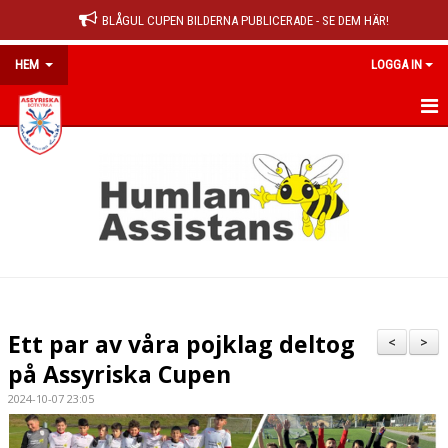
BLÅGUL CUPEN BILDERNA PUBLICERADE - SE DEM HÄR!
HEM
LOGGA IN
HEM
NYHETER
OM KLUBBEN
MEDLEMSINFO
KALENDER
Ett par av våra pojklag deltog
<
>
MATCHER
på Assyriska Cupen
2024-10-07 23:05
DOKUMENT