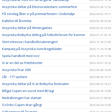
Assyriska deltar på Eleonoraskolans sommarfest
2026-05-28 12:52
På söndag åker vi på premiärfesten i Södertälje
2026-04-02 14:11
Kallelse till årsmöte
2026-02-28 22:06
Assyriska deltar på Wintergames
2026-02-20 22:06
Assyriska Botkyrka deltog på Fotbollsforum för kvinnor
2026-01-31 20:19
Stort intresse i handbollssatsningen!
2025-12-18 21:09
Kampanj på Assyriska överdragskläder
2025-11-26 10:48
Spela handboll med oss!
2025-10-29 13:56
Vi är en del av Fritidskortet
2025-10-07 10:32
Assyriska firar 200!
2025-09-28 16:45
2år - 177 spelare
2025-08-28 13:31
Assyriska deltar på Vi är Botkyrka festivalen
2025-08-22 10:27
Blågul Cupen en succé med 80 lag!
2025-06-19 15:00
Nedräkningen har startat!
2025-05-31 08:00
S:t Eriks-Cupen drar igång!
2025-04-24 12:00
Välkommen till årsmöte
2025-02-25 22:23