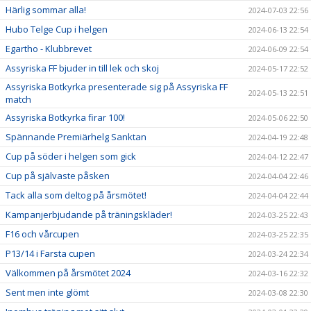
Härlig sommar alla!
2024-07-03 22:56
Hubo Telge Cup i helgen
2024-06-13 22:54
Egartho - Klubbrevet
2024-06-09 22:54
Assyriska FF bjuder in till lek och skoj
2024-05-17 22:52
Assyriska Botkyrka presenterade sig på Assyriska FF
2024-05-13 22:51
match
Assyriska Botkyrka firar 100!
2024-05-06 22:50
Spännande Premiärhelg Sanktan
2024-04-19 22:48
Cup på söder i helgen som gick
2024-04-12 22:47
Cup på självaste påsken
2024-04-04 22:46
Tack alla som deltog på årsmötet!
2024-04-04 22:44
Kampanjerbjudande på träningskläder!
2024-03-25 22:43
F16 och vårcupen
2024-03-25 22:35
P13/14 i Farsta cupen
2024-03-24 22:34
Välkommen på årsmötet 2024
2024-03-16 22:32
Sent men inte glömt
2024-03-08 22:30