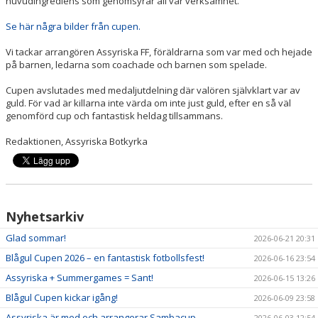
huvudingrediens som genomsyrar all vår verksamhet.
Se här några bilder från cupen.
Vi tackar arrangören Assyriska FF, föräldrarna som var med och hejade
på barnen, ledarna som coachade och barnen som spelade.
Cupen avslutades med medaljutdelning där valören självklart var av
guld. För vad är killarna inte värda om inte just guld, efter en så väl
genomförd cup och fantastisk heldag tillsammans.
Redaktionen, Assyriska Botkyrka
Nyhetsarkiv
Glad sommar!
2026-06-21 20:31
Blågul Cupen 2026 – en fantastisk fotbollsfest!
2026-06-16 23:54
Assyriska + Summergames = Sant!
2026-06-15 13:26
Blågul Cupen kickar igång!
2026-06-09 23:58
Assyriska är med och arrangerar Sambacup
2026-06-03 12:54