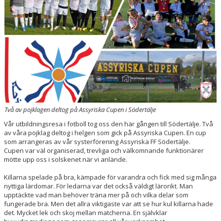
VÅRA LAG/LEDARE
KONTAKT
Två av pojklagen deltog på Assyriska Cupen i Södertälje
Vår utbildningsresa i fotboll tog oss den här gången till Södertälje. Två
av våra pojklag deltog i helgen som gick på Assyriska Cupen. En cup
som arrangeras av vår systerförening Assyriska FF Södertälje.
Cupen var väl organiserad, trevliga och välkomnande funktionärer
mötte upp oss i solskenet när vi anlände.
Killarna spelade på bra, kämpade för varandra och fick med sig många
nyttiga lärdomar. För ledarna var det också väldigt lärorikt. Man
upptäckte vad man behöver träna mer på och vilka delar som
fungerade bra. Men det allra viktigaste var att se hur kul killarna hade
det. Mycket lek och skoj mellan matcherna. En självklar