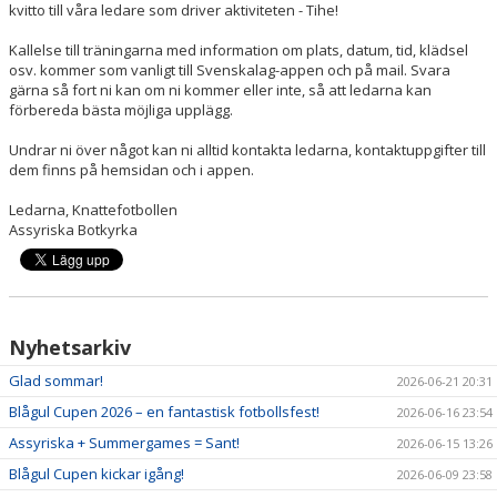
kvitto till våra ledare som driver aktiviteten - Tihe!
Kallelse till träningarna med information om plats, datum, tid, klädsel
osv. kommer som vanligt till Svenskalag-appen och på mail. Svara
gärna så fort ni kan om ni kommer eller inte, så att ledarna kan
förbereda bästa möjliga upplägg.
Undrar ni över något kan ni alltid kontakta ledarna, kontaktuppgifter till
dem finns på hemsidan och i appen.
Ledarna, Knattefotbollen
Assyriska Botkyrka
Nyhetsarkiv
Glad sommar!
2026-06-21 20:31
Blågul Cupen 2026 – en fantastisk fotbollsfest!
2026-06-16 23:54
Assyriska + Summergames = Sant!
2026-06-15 13:26
Blågul Cupen kickar igång!
2026-06-09 23:58