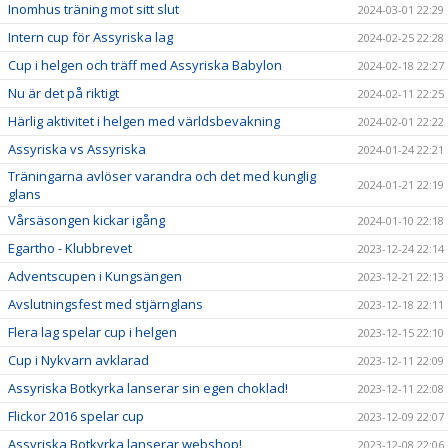
Inomhus träning mot sitt slut
2024-03-01 22:29
Intern cup för Assyriska lag
2024-02-25 22:28
Cup i helgen och träff med Assyriska Babylon
2024-02-18 22:27
Nu är det på riktigt
2024-02-11 22:25
Härlig aktivitet i helgen med världsbevakning
2024-02-01 22:22
Assyriska vs Assyriska
2024-01-24 22:21
Träningarna avlöser varandra och det med kunglig
2024-01-21 22:19
glans
Vårsäsongen kickar igång
2024-01-10 22:18
Egartho - Klubbrevet
2023-12-24 22:14
Adventscupen i Kungsängen
2023-12-21 22:13
Avslutningsfest med stjärnglans
2023-12-18 22:11
Flera lag spelar cup i helgen
2023-12-15 22:10
Cup i Nykvarn avklarad
2023-12-11 22:09
Assyriska Botkyrka lanserar sin egen choklad!
2023-12-11 22:08
Flickor 2016 spelar cup
2023-12-09 22:07
Assyriska Botkyrka lanserar webshop!
2023-12-08 22:06