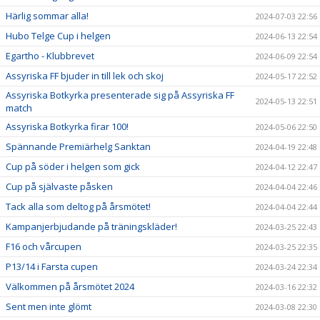
Härlig sommar alla!
2024-07-03 22:56
Hubo Telge Cup i helgen
2024-06-13 22:54
Egartho - Klubbrevet
2024-06-09 22:54
Assyriska FF bjuder in till lek och skoj
2024-05-17 22:52
Assyriska Botkyrka presenterade sig på Assyriska FF
2024-05-13 22:51
match
Assyriska Botkyrka firar 100!
2024-05-06 22:50
Spännande Premiärhelg Sanktan
2024-04-19 22:48
Cup på söder i helgen som gick
2024-04-12 22:47
Cup på självaste påsken
2024-04-04 22:46
Tack alla som deltog på årsmötet!
2024-04-04 22:44
Kampanjerbjudande på träningskläder!
2024-03-25 22:43
F16 och vårcupen
2024-03-25 22:35
P13/14 i Farsta cupen
2024-03-24 22:34
Välkommen på årsmötet 2024
2024-03-16 22:32
Sent men inte glömt
2024-03-08 22:30