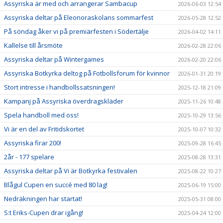
Assyriska är med och arrangerar Sambacup
2026-06-03 12:54
Assyriska deltar på Eleonoraskolans sommarfest
2026-05-28 12:52
På söndag åker vi på premiärfesten i Södertälje
2026-04-02 14:11
Kallelse till årsmöte
2026-02-28 22:06
Assyriska deltar på Wintergames
2026-02-20 22:06
Assyriska Botkyrka deltog på Fotbollsforum för kvinnor
2026-01-31 20:19
Stort intresse i handbollssatsningen!
2025-12-18 21:09
Kampanj på Assyriska överdragskläder
2025-11-26 10:48
Spela handboll med oss!
2025-10-29 13:56
Vi är en del av Fritidskortet
2025-10-07 10:32
Assyriska firar 200!
2025-09-28 16:45
2år - 177 spelare
2025-08-28 13:31
Assyriska deltar på Vi är Botkyrka festivalen
2025-08-22 10:27
Blågul Cupen en succé med 80 lag!
2025-06-19 15:00
Nedräkningen har startat!
2025-05-31 08:00
S:t Eriks-Cupen drar igång!
2025-04-24 12:00