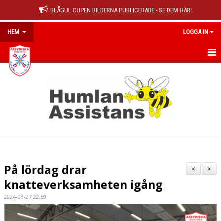
BLÅGUL CUPEN BILDERNA PUBLICERADE - SE DEM HÄR!
HEM
LOGGA IN
HEM
NYHETER
OM KLUBBEN
MEDLEMSINFO
KALENDER
På lördag drar
<
>
MATCHER
knatteverksamheten igång
2024-08-27 22:59
DOKUMENT