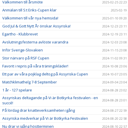
Välkommen till årsmöte
2025-02-25 22:23
Anmälan till S:t Eriks-Cupen klar
2025-02-19
Välkommen till vår nya hemsida!
2025-01-10 09:20
God Jul & Gott Nytt År önskar Assyriska!
2024-12-23 23:11
Egartho - Klubbrevet
2024-12-19 23:11
Avslutningsfesterna avlöste varandra
2024-12-03 23:08
Inför Sverige-Slovakien
2024-11-15 23:08
Stor närvaro på RSF Cupen
2024-11-02 09:31
Favorit i repris på våra träningskläder!
2024-10-08 23:06
Ett par av våra pojklag deltog på Assyriska Cupen
2024-10-07 23:05
Matchklimathelg 7-8 September
2024-09-04 23:04
1 år - 127 spelare
2024-08-28 23:02
Assyriskas deltagande på Vi är Botkyrka festivalen - en
2024-08-28 23:01
succé!
På lördag drar knatteverksamheten igång
2024-08-27 22:59
Assyriska medverkar på Vi är Botkyrka Festivalen
2024-08-20 22:58
Nu drar vi igång höstterminen
2024-08-10 22:57