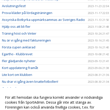
Avslutningsfest!
2023-11-23 22:04
Prova kläder på lördagsträningen
2023-11-17 22:03
Assyriska Botkyrka uppmärksammas av Sveriges Radio
2023-11-13 21:50
Hjälp oss att bli fler
2023-11-08 21:48
Träning höst och Vinter
2023-10-26 21:47
Nu är vi igång med faktureringen
2023-10-16 21:45
Första cupen avklarad
2023-10-16 21:40
Egartho - Klubbrevet
2023-10-08 21:42
Fler glädjande nyheter
2023-09-13 21:41
Kort uppdatering framåt
2023-09-06 21:38
Lite kort om klubben
2023-08-31 21:36
Nu drar vi igång även knattefotbollen!
2023-08-30 21:34
Ca 1 dag kvar
2023-08-27 21:33
Träning Måndag 28 Aug
2023-08-25 21:33
För att hemsidan ska fungera korrekt använder vi nödvändiga
cookies från SportAdmin. Dessa går inte att stänga av.
Assyriska Botkyrka SK kickar igång säsongen
2023-08-21 21:32
Föreningen kan också använda frivilliga cookies, t.ex. för
Börja spela fotboll med Assyriska Botkyrka!
2023-06-13 21:29