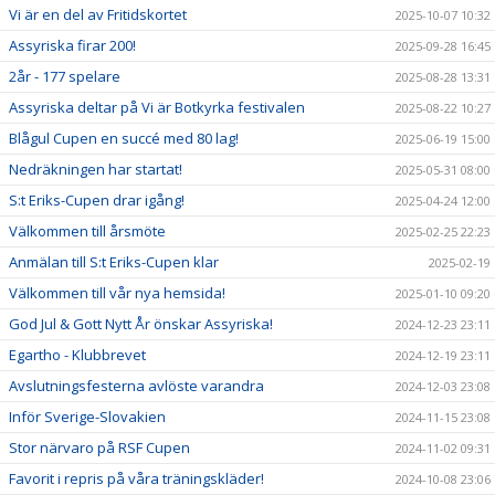
Vi är en del av Fritidskortet
2025-10-07 10:32
Assyriska firar 200!
2025-09-28 16:45
2år - 177 spelare
2025-08-28 13:31
Assyriska deltar på Vi är Botkyrka festivalen
2025-08-22 10:27
Blågul Cupen en succé med 80 lag!
2025-06-19 15:00
Nedräkningen har startat!
2025-05-31 08:00
S:t Eriks-Cupen drar igång!
2025-04-24 12:00
Välkommen till årsmöte
2025-02-25 22:23
Anmälan till S:t Eriks-Cupen klar
2025-02-19
Välkommen till vår nya hemsida!
2025-01-10 09:20
God Jul & Gott Nytt År önskar Assyriska!
2024-12-23 23:11
Egartho - Klubbrevet
2024-12-19 23:11
Avslutningsfesterna avlöste varandra
2024-12-03 23:08
Inför Sverige-Slovakien
2024-11-15 23:08
Stor närvaro på RSF Cupen
2024-11-02 09:31
Favorit i repris på våra träningskläder!
2024-10-08 23:06