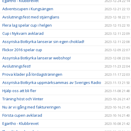
Egartho - Klubbrevet
2023-12-24 22:14
Adventscupen i Kungsängen
2023-12-21 22:13
Avslutningsfest med stjärnglans
2023-12-18 22:11
Flera lag spelar cup i helgen
2023-12-15 22:10
Cup i Nykvarn avklarad
2023-12-11 22:09
Assyriska Botkyrka lanserar sin egen choklad!
2023-12-11 22:08
Flickor 2016 spelar cup
2023-12-09 22:07
Assyriska Botkyrka lanserar webshop!
2023-12-08 22:06
Avslutningsfest!
2023-11-23 22:04
Prova kläder på lördagsträningen
2023-11-17 22:03
Assyriska Botkyrka uppmärksammas av Sveriges Radio
2023-11-13 21:50
Hjälp oss att bli fler
2023-11-08 21:48
Träning höst och Vinter
2023-10-26 21:47
Nu är vi igång med faktureringen
2023-10-16 21:45
Första cupen avklarad
2023-10-16 21:40
Egartho - Klubbrevet
2023-10-08 21:42