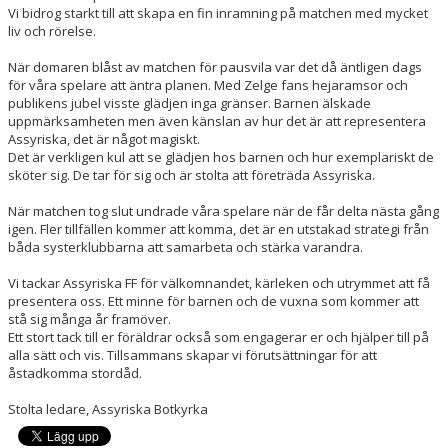
Vi bidrog starkt till att skapa en fin inramning på matchen med mycket
liv och rörelse.
När domaren blåst av matchen för pausvila var det då äntligen dags
för våra spelare att äntra planen. Med Zelge fans hejaramsor och
publikens jubel visste glädjen inga gränser. Barnen älskade
uppmärksamheten men även känslan av hur det är att representera
Assyriska, det är något magiskt.
Det är verkligen kul att se glädjen hos barnen och hur exemplariskt de
sköter sig. De tar för sig och är stolta att företräda Assyriska.
När matchen tog slut undrade våra spelare när de får delta nästa gång
igen. Fler tillfällen kommer att komma, det är en utstakad strategi från
båda systerklubbarna att samarbeta och stärka varandra.
Vi tackar Assyriska FF för välkomnandet, kärleken och utrymmet att få
presentera oss. Ett minne för barnen och de vuxna som kommer att
stå sig många år framöver.
Ett stort tack till er föräldrar också som engagerar er och hjälper till på
alla sätt och vis. Tillsammans skapar vi förutsättningar för att
åstadkomma stordåd.
Stolta ledare, Assyriska Botkyrka