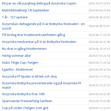
Ett par av våra pojklag deltog på Assyriska Cupen
2024-10-07 23:05
Matchklimathelg 7-8 September
2024-09-04 23:04
1 år - 127 spelare
2024-08-28 23:02
Assyriskas deltagande på Vi är Botkyrka festivalen - en
2024-08-28 23:01
succé!
På lördag drar knatteverksamheten igång
2024-08-27 22:59
Assyriska medverkar på Vi är Botkyrka Festivalen
2024-08-20 22:58
Nu drar vi igång höstterminen
2024-08-10 22:57
Härlig sommar alla!
2024-07-03 22:56
Hubo Telge Cup i helgen
2024-06-13 22:54
Egartho - Klubbrevet
2024-06-09 22:54
Assyriska FF bjuder in till lek och skoj
2024-05-17 22:52
Assyriska Botkyrka presenterade sig på Assyriska FF
2024-05-13 22:51
match
Assyriska Botkyrka firar 100!
2024-05-06 22:50
Spännande Premiärhelg Sanktan
2024-04-19 22:48
Cup på söder i helgen som gick
2024-04-12 22:47