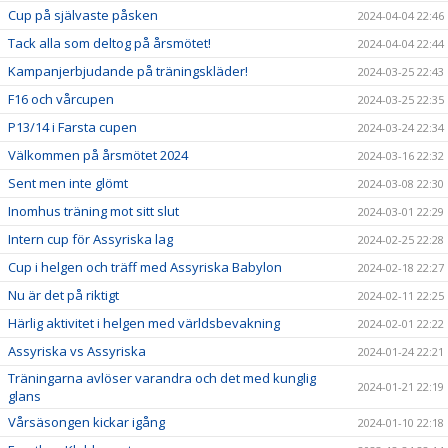
Cup på självaste påsken
2024-04-04 22:46
Tack alla som deltog på årsmötet!
2024-04-04 22:44
Kampanjerbjudande på träningskläder!
2024-03-25 22:43
F16 och vårcupen
2024-03-25 22:35
P13/14 i Farsta cupen
2024-03-24 22:34
Välkommen på årsmötet 2024
2024-03-16 22:32
Sent men inte glömt
2024-03-08 22:30
Inomhus träning mot sitt slut
2024-03-01 22:29
Intern cup för Assyriska lag
2024-02-25 22:28
Cup i helgen och träff med Assyriska Babylon
2024-02-18 22:27
Nu är det på riktigt
2024-02-11 22:25
Härlig aktivitet i helgen med världsbevakning
2024-02-01 22:22
Assyriska vs Assyriska
2024-01-24 22:21
Träningarna avlöser varandra och det med kunglig
2024-01-21 22:19
glans
Vårsäsongen kickar igång
2024-01-10 22:18