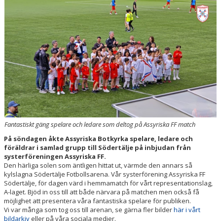
VÅRA LAG/LEDARE
KONTAKT
Fantastiskt gäng spelare och ledare som deltog på Assyriska FF match
På söndagen åkte Assyriska Botkyrka spelare, ledare och
föräldrar i samlad grupp till Södertälje på inbjudan från
systerföreningen Assyriska FF.
Den härliga solen som äntligen hittat ut, värmde den annars så
kylslagna Södertälje Fotbollsarena. Vår systerförening Assyriska FF
Södertälje, för dagen värd i hemmamatch för vårt representationslag,
A-laget. Bjöd in oss till att både närvara på matchen men också få
möjlighet att presentera våra fantastiska spelare för publiken.
Vi var många som tog oss till arenan, se gärna fler bilder
här i vårt
bildarkiv
eller på våra sociala medier.