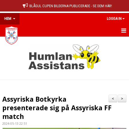
BLÅGUL CUPEN BILDERNA PUBLICERADE - SE DEM HÄR!
HEM
LOGGA IN
HEM
NYHETER
OM KLUBBEN
MEDLEMSINFO
KALENDER
Assyriska Botkyrka
<
>
MATCHER
presenterade sig på Assyriska FF
match
DOKUMENT
2024-05-13 22:51