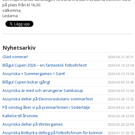
VÅRA LAG/LEDARE
på plats från kl 16.30.
välkomna,
KONTAKT
Ledarna
Nyhetsarkiv
Glad sommar!
2026-06-21 20:31
Blågul Cupen 2026 – en fantastisk fotbollsfest!
2026-06-16 23:54
Assyriska + Summergames = Sant!
2026-06-15 13:26
Blågul Cupen kickar igång!
2026-06-09 23:58
Assyriska är med och arrangerar Sambacup
2026-06-03 12:54
Assyriska deltar på Eleonoraskolans sommarfest
2026-05-28 12:52
På söndag åker vi på premiärfesten i Södertälje
2026-04-02 14:11
Kallelse till årsmöte
2026-02-28 22:06
Assyriska deltar på Wintergames
2026-02-20 22:06
Assyriska Botkyrka deltog på Fotbollsforum för kvinnor
2026-01-31 20:19