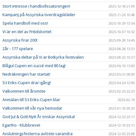
Stort intresse i handbollssatsningen!
2025-12-18 21:09
Kampanj på Assyriska överdragskläder
2025-11-26 10:48
Spela handboll med oss!
2025-10-29 13:56
Vi är en del av Fritidskortet
2025-10-07 10:32
Assyriska firar 200!
2025-09-28 16:45
2år - 177 spelare
2025-08-28 13:31
Assyriska deltar på Vi är Botkyrka festivalen
2025-08-22 10:27
Blågul Cupen en succé med 80 lag!
2025-06-19 15:00
Nedräkningen har startat!
2025-05-31 08:00
S:t Eriks-Cupen drar igång!
2025-04-24 12:00
Välkommen till årsmöte
2025-02-25 22:23
Anmälan till S:t Eriks-Cupen klar
2025-02-19
Välkommen till vår nya hemsida!
2025-01-10 09:20
God Jul & Gott Nytt År önskar Assyriska!
2024-12-23 23:11
Egartho - Klubbrevet
2024-12-19 23:11
Avslutningsfesterna avlöste varandra
2024-12-03 23:08