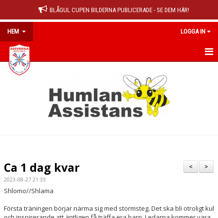
BLÅGUL CUPEN BILDERNA PUBLICERADE - SE DEM HÄR!
HEM
LOGGA IN
HEM
NYHETER
OM KLUBBEN
MEDLEMSINFO
KALENDER
Ca 1 dag kvar
<
>
MATCHER
2023-08-27 21:33
Shlomo//Shlama
DOKUMENT
Första träningen börjar närma sig med stormsteg. Det ska bli otroligt kul
och inspirerande att äntligen få träffa era barn. Ledarna kommer vara