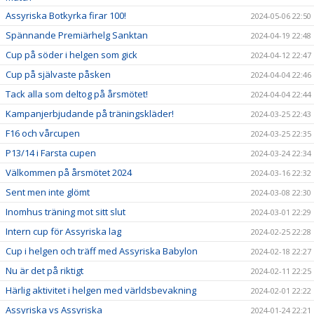
Assyriska Botkyrka firar 100!
2024-05-06 22:50
Spännande Premiärhelg Sanktan
2024-04-19 22:48
Cup på söder i helgen som gick
2024-04-12 22:47
Cup på självaste påsken
2024-04-04 22:46
Tack alla som deltog på årsmötet!
2024-04-04 22:44
Kampanjerbjudande på träningskläder!
2024-03-25 22:43
F16 och vårcupen
2024-03-25 22:35
P13/14 i Farsta cupen
2024-03-24 22:34
Välkommen på årsmötet 2024
2024-03-16 22:32
Sent men inte glömt
2024-03-08 22:30
Inomhus träning mot sitt slut
2024-03-01 22:29
Intern cup för Assyriska lag
2024-02-25 22:28
Cup i helgen och träff med Assyriska Babylon
2024-02-18 22:27
Nu är det på riktigt
2024-02-11 22:25
Härlig aktivitet i helgen med världsbevakning
2024-02-01 22:22
Assyriska vs Assyriska
2024-01-24 22:21