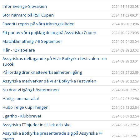
Inför Sverige-Slovakien
2024-11-15 23:08
Stor närvaro på RSF Cupen
2024-11-02 09:31
Favorit i repris på våra träningskläder!
2024-10-08 23:06
Ett par av våra pojklag deltog på Assyriska Cupen
2024-10-07 23:05
Matchklimathelg 7-8 September
2024-09-04 23:04
1 år - 127 spelare
2024-08-28 23:02
Assyriskas deltagande på Vi är Botkyrka festivalen - en
2024-08-28 23:01
succé!
På lördag drar knatteverksamheten igång
2024-08-27 22:59
Assyriska medverkar på Vi är Botkyrka Festivalen
2024-08-20 22:58
Nu drar vi igång höstterminen
2024-08-10 22:57
Härlig sommar alla!
2024-07-03 22:56
Hubo Telge Cup i helgen
2024-06-13 22:54
Egartho - Klubbrevet
2024-06-09 22:54
Assyriska FF bjuder in till lek och skoj
2024-05-17 22:52
Assyriska Botkyrka presenterade sig på Assyriska FF
2024-05-13 22:51
match