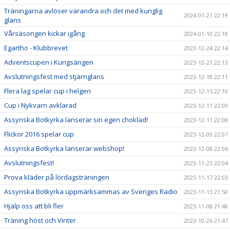
Träningarna avlöser varandra och det med kunglig
2024-01-21 22:19
glans
Vårsäsongen kickar igång
2024-01-10 22:18
Egartho - Klubbrevet
2023-12-24 22:14
Adventscupen i Kungsängen
2023-12-21 22:13
Avslutningsfest med stjärnglans
2023-12-18 22:11
Flera lag spelar cup i helgen
2023-12-15 22:10
Cup i Nykvarn avklarad
2023-12-11 22:09
Assyriska Botkyrka lanserar sin egen choklad!
2023-12-11 22:08
Flickor 2016 spelar cup
2023-12-09 22:07
Assyriska Botkyrka lanserar webshop!
2023-12-08 22:06
Avslutningsfest!
2023-11-23 22:04
Prova kläder på lördagsträningen
2023-11-17 22:03
Assyriska Botkyrka uppmärksammas av Sveriges Radio
2023-11-13 21:50
Hjälp oss att bli fler
2023-11-08 21:48
Träning höst och Vinter
2023-10-26 21:47