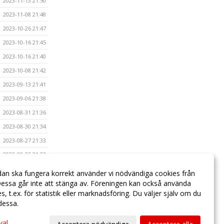
2023-11-13 21:50
2023-11-08 21:48
2023-10-26 21:47
2023-10-16 21:45
2023-10-16 21:40
2023-10-08 21:42
2023-09-13 21:41
2023-09-06 21:38
2023-08-31 21:36
2023-08-30 21:34
2023-08-27 21:33
2023-08-25 21:33
2023-08-21 21:32
dan ska fungera korrekt använder vi nödvändiga cookies från
essa går inte att stänga av. Föreningen kan också använda
2023-06-13 21:29
ies, t.ex. för statistik eller marknadsföring. Du väljer själv om du
 dessa.
val