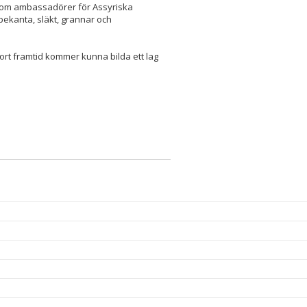
, som ambassadörer för Assyriska
bekanta, släkt, grannar och
 kort framtid kommer kunna bilda ett lag