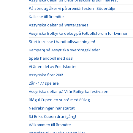
Assyriska deltar på Eleonoraskolans sommarfest
På söndag åker vi på premiärfesten i Södertälje
Kallelse till årsmöte
Assyriska deltar på Wintergames
Assyriska Botkyrka deltog på Fotbollsforum för kvinnor
Stort intresse i handbollssatsningen!
Kampanj på Assyriska överdragskläder
Spela handboll med oss!
Vi är en del av Fritidskortet
Assyriska firar 200!
2år - 177 spelare
Assyriska deltar på Vi är Botkyrka festivalen
Blågul Cupen en succé med 80 lag!
Nedräkningen har startat!
S:t Eriks-Cupen drar igång!
Välkommen till årsmöte