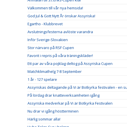
Anmälan till S:t Eriks-Cupen klar
Välkommen till vår nya hemsida!
God Jul & Gott Nytt År önskar Assyriska!
Egartho - Klubbrevet
Avslutningsfesterna avlöste varandra
Inför Sverige-Slovakien
Stor närvaro på RSF Cupen
Favorit i repris på våra träningskläder!
Ett par av våra pojklag deltog på Assyriska Cupen
Matchklimathelg 7-8 September
1 år - 127 spelare
Assyriskas deltagande på Vi är Botkyrka festivalen - en s
På lördag drar knatteverksamheten igång
Assyriska medverkar på Vi är Botkyrka Festivalen
Nu drar vi igång höstterminen
Härlig sommar alla!