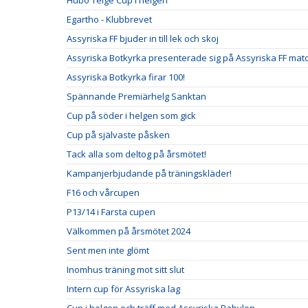
Hubo Telge Cup i helgen
Egartho - Klubbrevet
Assyriska FF bjuder in till lek och skoj
Assyriska Botkyrka presenterade sig på Assyriska FF mat
Assyriska Botkyrka firar 100!
Spännande Premiärhelg Sanktan
Cup på söder i helgen som gick
Cup på självaste påsken
Tack alla som deltog på årsmötet!
Kampanjerbjudande på träningskläder!
F16 och vårcupen
P13/14 i Farsta cupen
Välkommen på årsmötet 2024
Sent men inte glömt
Inomhus träning mot sitt slut
Intern cup för Assyriska lag