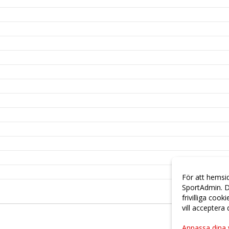
För att hemsi
SportAdmin. D
frivilliga cook
vill acceptera
Anpassa dina 