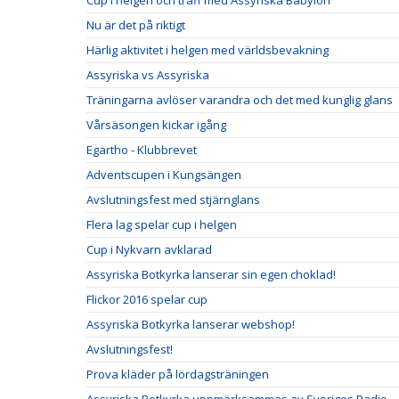
Cup i helgen och träff med Assyriska Babylon
Nu är det på riktigt
Härlig aktivitet i helgen med världsbevakning
Assyriska vs Assyriska
Träningarna avlöser varandra och det med kunglig glans
Vårsäsongen kickar igång
Egartho - Klubbrevet
Adventscupen i Kungsängen
Avslutningsfest med stjärnglans
Flera lag spelar cup i helgen
Cup i Nykvarn avklarad
Assyriska Botkyrka lanserar sin egen choklad!
Flickor 2016 spelar cup
Assyriska Botkyrka lanserar webshop!
Avslutningsfest!
Prova kläder på lördagsträningen