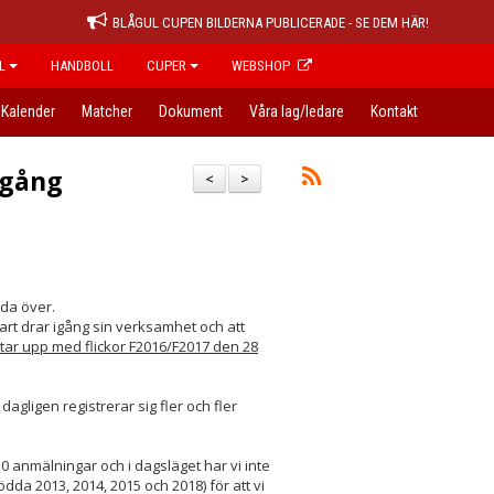
BLÅGUL CUPEN BILDERNA PUBLICERADE - SE DEM HÄR!
L
HANDBOLL
CUPER
WEBSHOP
Kalender
Matcher
Dokument
Våra lag/ledare
Kontakt
igång
<
>
ada över.
art drar igång sin verksamhet och att
rtar upp med flickor F2016/F2017 den 28
agligen registrerar sig fler och fler
 10 anmälningar och i dagsläget har vi inte
dda 2013, 2014, 2015 och 2018) för att vi