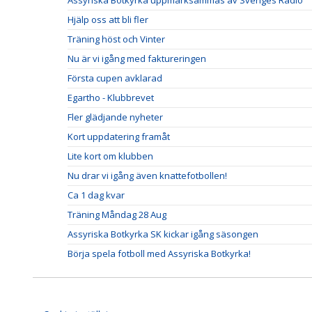
Assyriska Botkyrka uppmärksammas av Sveriges Radio
Hjälp oss att bli fler
Träning höst och Vinter
Nu är vi igång med faktureringen
Första cupen avklarad
Egartho - Klubbrevet
Fler glädjande nyheter
Kort uppdatering framåt
Lite kort om klubben
Nu drar vi igång även knattefotbollen!
Ca 1 dag kvar
Träning Måndag 28 Aug
Assyriska Botkyrka SK kickar igång säsongen
Börja spela fotboll med Assyriska Botkyrka!