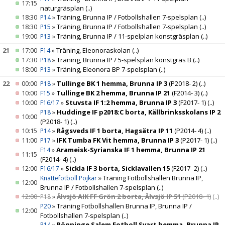
17:15
naturgräsplan
(..)
18:30
»
Träning, Brunna IP / Fotbollshallen 7-spelsplan
(..)
P14
18:30
»
Träning, Brunna IP / Fotbollshallen 7-spelsplan
(..)
P15
19:00
»
Träning, Brunna IP / 11-spelplan konstgräsplan
(..)
P13
21
17:00
»
Träning, Eleonoraskolan
(..)
F14
17:30
»
Träning, Brunna IP / 5-spelsplan konstgräs B
(..)
P18
18:00
»
Träning, Eleonora BP 7-spelsplan
(..)
P13
22
00:00
»
Tullinge BK 1 hemma, Brunna IP 3
(P2018- 2)
(..)
P18
10:00
»
Tullinge BK 2 hemma, Brunna IP 21
(F2014- 3)
(..)
F15
10:00
»
Stuvsta IF 1:2 hemma, Brunna IP 3
(F2017- 1)
(..)
F16/17
»
Huddinge IF p2018:C borta, Källbrinksskolans IP 2
P18
10:00
(P2018- 1)
(..)
10:15
»
Rågsveds IF 1 borta, Hagsätra IP 11
(P2014- 4)
(..)
P14
11:00
»
IFK Tumba FK Vit hemma, Brunna IP 3
(P2017- 1)
(..)
P17
»
Arameisk-Syrianska IF 1 hemma, Brunna IP 21
F14
11:15
(F2014- 4)
(..)
12:00
»
Sickla IF 3 borta, Sicklavallen 15
(F2017- 2)
(..)
F16/17
»
Träning Fotbollshallen Brunna IP,
Knattefotboll Pojkar
12:00
Brunna IP / Fotbollshallen 7-spelsplan
(..)
12:00
»
Älvsjö AIK FF Grön 2 borta, Älvsjö IP 51
(P2018- 1)
(..)
P18
»
Träning Fotbollshallen Brunna IP, Brunna IP /
P20
12:00
Fotbollshallen 7-spelsplan
(..)
»
Rönninge Salem Fotboll Svart hemma, Brunna IP
P14