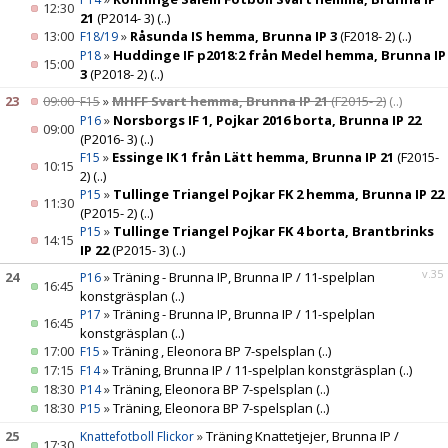
12:30
21
(P2014- 3)
(..)
13:00
»
Råsunda IS hemma, Brunna IP 3
(F2018- 2)
(..)
F18/19
»
Huddinge IF p2018:2 från Medel hemma, Brunna IP
P18
15:00
3
(P2018- 2)
(..)
23
09:00
»
MHFF Svart hemma, Brunna IP 21
(F2015- 2)
(..)
F15
»
Norsborgs IF 1, Pojkar 2016 borta, Brunna IP 22
P16
09:00
(P2016- 3)
(..)
»
Essinge IK 1 från Lätt hemma, Brunna IP 21
(F2015-
F15
10:15
2)
(..)
»
Tullinge Triangel Pojkar FK 2 hemma, Brunna IP 22
P15
11:30
(P2015- 2)
(..)
»
Tullinge Triangel Pojkar FK 4 borta, Brantbrinks
P15
14:15
IP 22
(P2015- 3)
(..)
v.35
24
»
Träning - Brunna IP, Brunna IP / 11-spelplan
P16
16:45
konstgräsplan
(..)
»
Träning - Brunna IP, Brunna IP / 11-spelplan
P17
16:45
konstgräsplan
(..)
17:00
»
Träning , Eleonora BP 7-spelsplan
(..)
F15
17:15
»
Träning, Brunna IP / 11-spelplan konstgräsplan
(..)
F14
18:30
»
Träning, Eleonora BP 7-spelsplan
(..)
P14
18:30
»
Träning, Eleonora BP 7-spelsplan
(..)
P15
25
»
Träning Knattetjejer, Brunna IP /
Knattefotboll Flickor
17:30