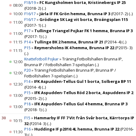
»
FC Kungsholmen borta, Kristinebergs IP 25
F18/19
08:00
(F2018- 2)
(..)
10:00
»
Järla IF FK Grön hemma, Brunna IP 3
(F2017- 2)
(..)
F16/17
»
Grödinge SK Lag vit borta, Broängsplan 115
F16/17
11:00
(F2017- 1)
(..)
»
Tullinge Triangel Pojkar FK 1 hemma, Brunna IP 3
P17
11:00
(P2017- 1)
(..)
11:15
»
Tullinge BK 2 hemma, Brunna IP 21
(P2014- 4)
(..)
P14
»
Reymersholms IK 4 hemma, Brunna IP 22
(P2015- 3)
P15
11:15
(..)
»
Träning Fotbollshallen Brunna IP,
Knattefotboll Pojkar
12:00
Brunna IP / Fotbollshallen 7-spelsplan
(..)
»
Träning Fotbollshallen Brunna IP, Brunna IP /
P20
12:00
Fotbollshallen 7-spelsplan
(..)
»
IFK Aspudden-Tellus Gul 1 borta, Solberga BP 11
F14
12:30
(F2014- 4)
(..)
»
IFK Aspudden-Tellus Röd 2 borta, Aspuddens IP 2
P15
13:00
(P2015- 2)
(..)
»
IFK Aspudden-Tellus Gul 4 hemma, Brunna IP 3
P18
13:00
(P2018- 1)
(..)
30
»
Hammarby IF FF 7 Vit från Svår borta, Kärrtorps IP
F15
10:15
32
(F2014- 3)
(..)
»
Huddinge IF p2016:4L hemma, Brunna IP 22
(P2016-
P16
11:30
3)
(..)