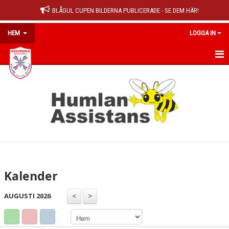
BLÅGUL CUPEN BILDERNA PUBLICERADE - SE DEM HÄR!
HEM
LOGGA IN
HEM
NYHETER
OM KLUBBEN
MEDLEMSINFO
KALENDER
Kalender
MATCHER
AUGUSTI 2026
DOKUMENT