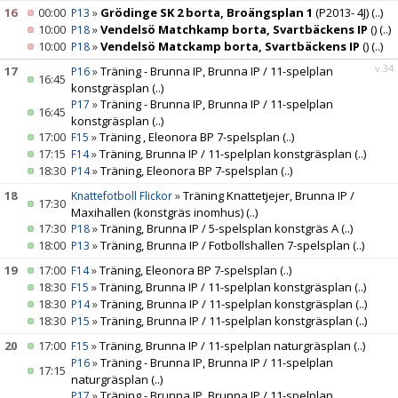
16
00:00
»
Grödinge SK 2 borta, Broängsplan 1
(P2013- 4J)
(..)
P13
10:00
»
Vendelsö Matchkamp borta, Svartbäckens IP
()
(..)
P18
10:00
»
Vendelsö Matckamp borta, Svartbäckens IP
()
(..)
P18
v.34
17
»
Träning - Brunna IP, Brunna IP / 11-spelplan
P16
16:45
konstgräsplan
(..)
»
Träning - Brunna IP, Brunna IP / 11-spelplan
P17
16:45
konstgräsplan
(..)
17:00
»
Träning , Eleonora BP 7-spelsplan
(..)
F15
17:15
»
Träning, Brunna IP / 11-spelplan konstgräsplan
(..)
F14
18:30
»
Träning, Eleonora BP 7-spelsplan
(..)
P14
18
»
Träning Knattetjejer, Brunna IP /
Knattefotboll Flickor
17:30
Maxihallen (konstgräs inomhus)
(..)
17:30
»
Träning, Brunna IP / 5-spelsplan konstgräs A
(..)
P18
18:00
»
Träning, Brunna IP / Fotbollshallen 7-spelsplan
(..)
P13
19
17:00
»
Träning, Eleonora BP 7-spelsplan
(..)
F14
18:30
»
Träning, Brunna IP / 11-spelplan konstgräsplan
(..)
F15
18:30
»
Träning, Brunna IP / 11-spelplan konstgräsplan
(..)
P14
18:30
»
Träning, Brunna IP / 11-spelplan konstgräsplan
(..)
P15
20
17:00
»
Träning, Brunna IP / 11-spelplan naturgräsplan
(..)
F15
»
Träning - Brunna IP, Brunna IP / 11-spelplan
P16
17:15
naturgräsplan
(..)
»
Träning - Brunna IP, Brunna IP / 11-spelplan
P17