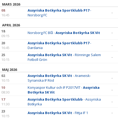
MARS 2026
08
Assyriska Botkyrka Sportklubb P17
-
-
16:45
Norsborg FC
APRIL 2026
18
Norsborg FC Blå -
Assyriska Botkyrka SK Vit
-
09:15
20
Assyriska Botkyrka Sportklubb P17
-
-
16:45
Dardania
25
Assyriska Botkyrka SK Vit
- Rönninge Salem
-
10:15
Fotboll Grön
MAJ 2026
02
Assyriska Botkyrka SK Vit
- Arameisk-
-
10:15
Syrianska IF Röd
10
Konyaspor Kultur och IF P2017VIT -
Assyriska
-
08:30
Botkyrka SK Vit
17
Assyriska Botkyrka Sportklubb
- Assyriska
-
11:30
Botkyrka
23
Assyriska Botkyrka SK Vit
- Fittja IF 1
-
10:15