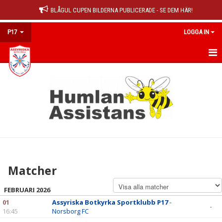
BLÅGUL CUPEN BILDERNA PUBLICERADE - SE DEM HÄR!
P17
LOGGA IN
HEM
KALENDER
MATCHER
TRUPPEN
KONTAKT
Matcher
FEBRUARI 2026
01
Assyriska Botkyrka Sportklubb P17
-
-
16:45
Norsborg FC