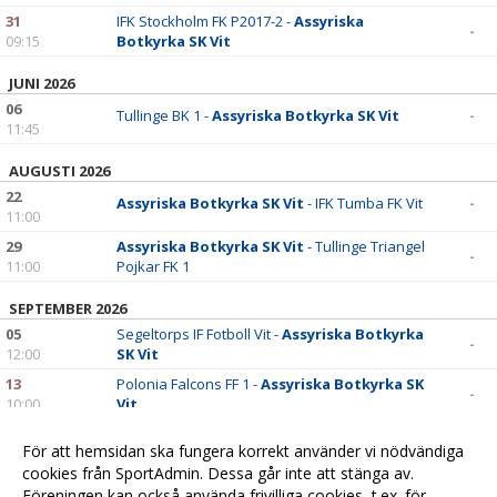
31
IFK Stockholm FK P2017-2 -
Assyriska
-
09:15
Botkyrka SK Vit
JUNI 2026
06
Tullinge BK 1 -
Assyriska Botkyrka SK Vit
-
11:45
AUGUSTI 2026
22
Assyriska Botkyrka SK Vit
- IFK Tumba FK Vit
-
11:00
29
Assyriska Botkyrka SK Vit
- Tullinge Triangel
-
11:00
Pojkar FK 1
SEPTEMBER 2026
05
Segeltorps IF Fotboll Vit -
Assyriska Botkyrka
-
12:00
SK Vit
13
Polonia Falcons FF 1 -
Assyriska Botkyrka SK
-
10:00
Vit
19
Assyriska Botkyrka SK Vit
- Ängby IF Vit 2
-
För att hemsidan ska fungera korrekt använder vi nödvändiga
11:00
cookies från SportAdmin. Dessa går inte att stänga av.
26
Grödinge SK 1 -
Assyriska Botkyrka SK Vit
-
Föreningen kan också använda frivilliga cookies, t.ex. för