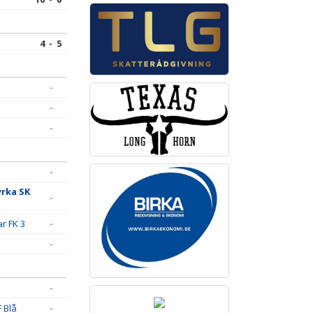
4 - 5
-
-
-
-
yrka SK
-
ar FK 3
-
-
-
 Blå
-