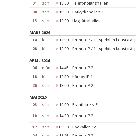
01
sön
18:00
Telefonplanshallen
08
sön
15:00
Botkyrkahallen 2
15
sön
19:00
Hagsätrahallen
MARS 2026
14
lör
11:00
Brunna IP / 11-spelplan konstgräs
28
lör
12:00
Brunna IP / 11-spelplan konstgräs
APRIL 2026
06
mån
14:45
Brunna IP 2
18
lör
12:30
Kärsby IP 1
26
sön
13:00
Brunna IP 2
MAJ 2026
03
sön
16:00
Brantbrinks IP 1
10
sön
14:30
Brunna IP 2
17
sön
09:30
Boovallen 12
24
sön
16:15
Brunna IP 2