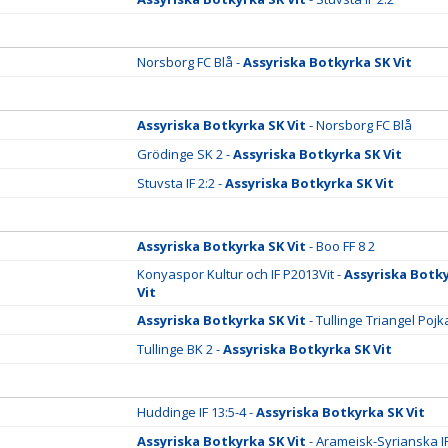
Norsborg FC Blå -
Assyriska Botkyrka SK Vit
Assyriska Botkyrka SK Vit
- Norsborg FC Blå
Grödinge SK 2 -
Assyriska Botkyrka SK Vit
Stuvsta IF 2:2 -
Assyriska Botkyrka SK Vit
Assyriska Botkyrka SK Vit
- Boo FF 8 2
Konyaspor Kultur och IF P2013Vit -
Assyriska Botk
Vit
Assyriska Botkyrka SK Vit
- Tullinge Triangel Pojk
Tullinge BK 2 -
Assyriska Botkyrka SK Vit
Huddinge IF 13:5-4 -
Assyriska Botkyrka SK Vit
Assyriska Botkyrka SK Vit
- Arameisk-Syrianska IF