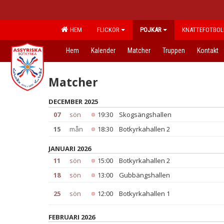
HEM
FLICKOR
POJKAR
KNATTEFOTBOL
Hem
Kalender
Matcher
Truppen
Kontakt
Matcher
DECEMBER 2025
07
sön
19:30
Skogsängshallen
15
mån
18:30
Botkyrkahallen 2
JANUARI 2026
11
sön
15:00
Botkyrkahallen 2
18
sön
13:00
Gubbängshallen
25
sön
12:00
Botkyrkahallen 1
FEBRUARI 2026