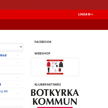
LOGGA IN
FACEBOOK
WEBSHOP
 Röd
-
-
-
d
-
KLUBBPARTNERS
rp BK
-