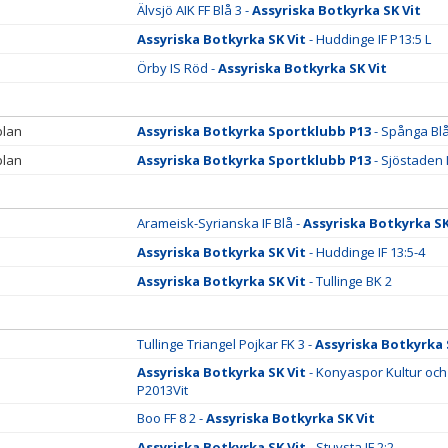
Älvsjö AIK FF Blå 3 -
Assyriska Botkyrka SK Vit
Assyriska Botkyrka SK Vit
- Huddinge IF P13:5 L
Örby IS Röd -
Assyriska Botkyrka SK Vit
plan
Assyriska Botkyrka Sportklubb P13
- Spånga Bl
plan
Assyriska Botkyrka Sportklubb P13
- Sjöstaden I
Arameisk-Syrianska IF Blå -
Assyriska Botkyrka SK
Assyriska Botkyrka SK Vit
- Huddinge IF 13:5-4
Assyriska Botkyrka SK Vit
- Tullinge BK 2
Tullinge Triangel Pojkar FK 3 -
Assyriska Botkyrka 
Assyriska Botkyrka SK Vit
- Konyaspor Kultur och 
P2013Vit
Boo FF 8 2 -
Assyriska Botkyrka SK Vit
Assyriska Botkyrka SK Vit
- Stuvsta IF 2:2