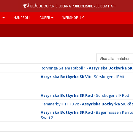
BLÅGUL CUPEN BILDERNA PUBLICERADE - SE DEM HÄR!
L
HANDBOLL
CUPER
WEBSHOP
Rönninge Salem Fotboll 1 -
Assyriska Botkyrka SK
Assyriska Botkyrka SK Vit
- Sörskogens IF Vit
Assyriska Botkyrka SK Röd
- Sörskogens IF Röd
Hammarby IF FF 10 Vit -
Assyriska Botkyrka SK Rö
Assyriska Botkyrka SK Röd
- Bagarmossen Kärrto
Svart 2