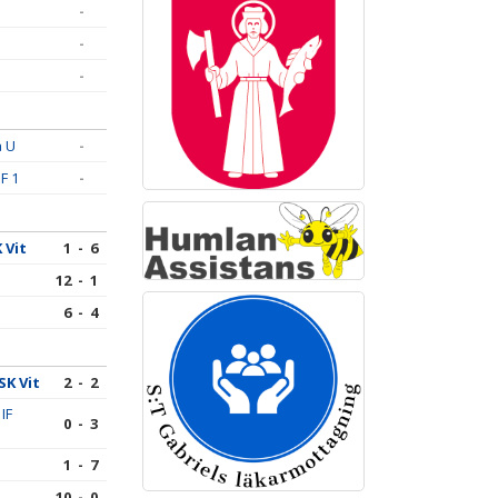
-
-
-
å U
-
F 1
-
 Vit
1 - 6
12 - 1
6 - 4
SK Vit
2 - 2
IF
0 - 3
1 - 7
10 - 0