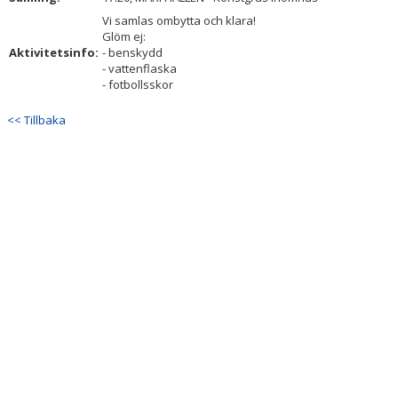
Vi samlas ombytta och klara!
Glöm ej:
Aktivitetsinfo:
- benskydd
- vattenflaska
- fotbollsskor
<< Tillbaka