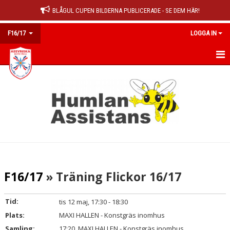
BLÅGUL CUPEN BILDERNA PUBLICERADE - SE DEM HÄR!
F16/17
LOGGA IN
HEM
KALENDER
MATCHER
TRUPPEN
KONTAKT
F16/17
» Träning Flickor 16/17
Tid:
tis 12 maj, 17:30 - 18:30
Plats:
MAXI HALLEN - Konstgräs inomhus
Samling:
17:20, MAXI HALLEN - Konstgräs inomhus