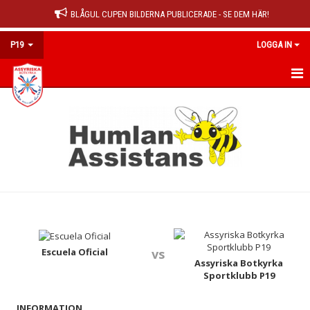
BLÅGUL CUPEN BILDERNA PUBLICERADE - SE DEM HÄR!
P19
LOGGA IN
HEM
KALENDER
MATCHER
TRUPPEN
KONTAKT
Escuela Oficial
vs
Assyriska Botkyrka
Sportklubb P19
INFORMATION