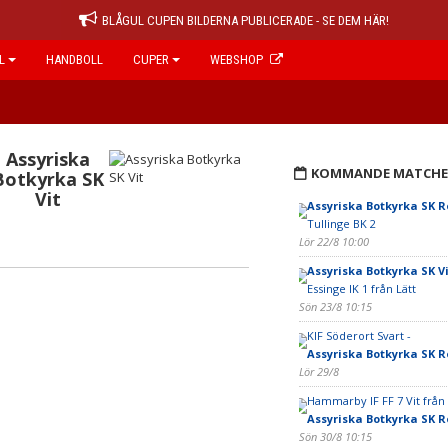
BLÅGUL CUPEN BILDERNA PUBLICERADE - SE DEM HÄR!
L
HANDBOLL
CUPER
WEBSHOP
Assyriska
KOMMANDE MATCHE
Botkyrka SK
Vit
Assyriska Botkyrka SK 
Tullinge BK 2
Lör 22/8 10:00
Assyriska Botkyrka SK Vi
Essinge IK 1 från Lätt
Sön 23/8 10:15
KIF Söderort Svart -
Assyriska Botkyrka SK 
Lör 29/8
Hammarby IF FF 7 Vit från 
Assyriska Botkyrka SK 
Sön 30/8 10:15