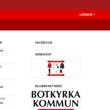
LOGGA IN
R
FACEBOOK
Röd
-
WEBSHOP
t
-
KLUBBPARTNERS
Röd
Svår -
Röd