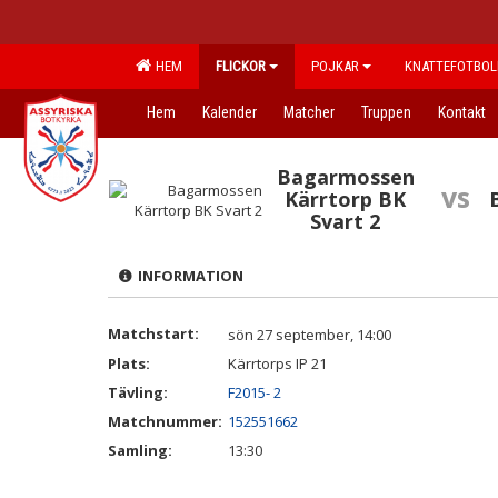
HEM
FLICKOR
POJKAR
KNATTEFOTBOL
Hem
Kalender
Matcher
Truppen
Kontakt
Bagarmossen
vs
Kärrtorp BK
Svart 2
INFORMATION
Matchstart:
sön 27 september, 14:00
Plats:
Kärrtorps IP 21
Tävling:
F2015- 2
Matchnummer:
152551662
Samling:
13:30