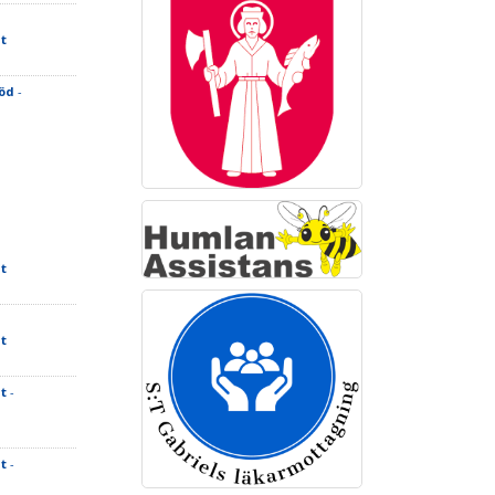
t
Röd
-
t
t
t
-
t
-