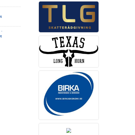
t
 -
t