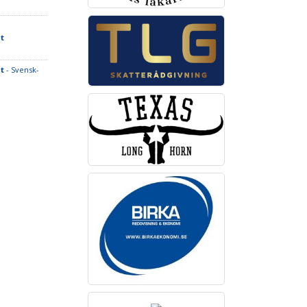
t
t
- Svensk-