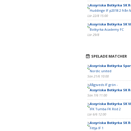
Assyriska Botkyrka SK 
Huddinge IF p2018:2 från 
Lör 22/8 15:00
Assyriska Botkyrka SK Vi
Botkyrka Academy FC
Lör 29/8
SPELADE MATCHER
Assyriska Botkyrka Spor
Nordic united
Sön 21/6 10:00
Rågsveds IF grön -
Assyriska Botkyrka SK 
Sön 7/6 11:00
Assyriska Botkyrka SK Vi
IFK Tumba FK Röd 2
Lör 6/6 12:00
Assyriska Botkyrka SK 
Fittja IF 1