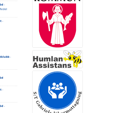
Röd
-
Medel
t
-
tklubb
-
Röd
t
-
Röd
-