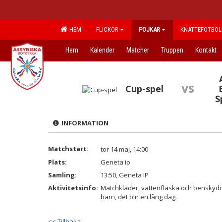
HEM
FLICKOR
POJKAR
KNATTEFOTBOL
Hem
Kalender
Matcher
Truppen
Kontakt
vs
Cup-spel
S
INFORMATION
Matchstart:
tor 14 maj, 14:00
Plats:
Geneta ip
Samling:
13:50, Geneta IP
Aktivitetsinfo:
Matchkläder, vattenflaska och benskydd 
barn, det blir en lång dag.
<< Tillbaka