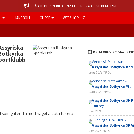
BLÅGUL CUPEN BILDERNA PUBLICERADE - SE DEM HÄR!
L
HANDBOLL
CUPER
WEBSHOP
Assyriska
KOMMANDE MATCHE
Botkyrka
portklubb
Vendelsö Matchkamp -
Assyriska Botkyrka Röd
Sön 16/8 10:00
Vendelsö Matckamp -
Assyriska Botkyrka Vit
Sön 16/8 10:00
Assyriska Botkyrka SK 
Tullinge BK 1
Lör 22/8
som gäller. Ta med något att äta för era
Huddinge IF p2018:C -
Assyriska Botkyrka SK Vi
Lör 22/8 10:00