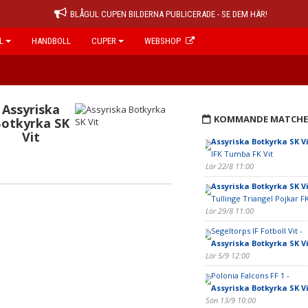
BLÅGUL CUPEN BILDERNA PUBLICERADE - SE DEM HÄR!
L
HANDBOLL
CUPER
WEBSHOP
Assyriska
KOMMANDE MATCHE
otkyrka SK
Vit
Assyriska Botkyrka SK Vi
IFK Tumba FK Vit
Lör 22/8 11:00
Assyriska Botkyrka SK Vi
Tullinge Triangel Pojkar F
Lör 29/8 11:00
Segeltorps IF Fotboll Vit -
Assyriska Botkyrka SK Vi
Lör 5/9 12:00
Polonia Falcons FF 1 -
Assyriska Botkyrka SK Vi
Sön 13/9 10:00