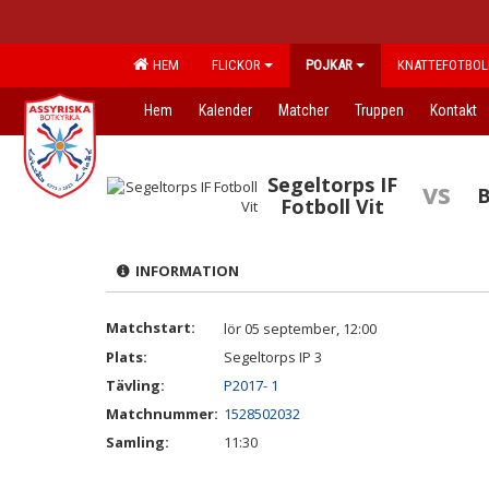
HEM
FLICKOR
POJKAR
KNATTEFOTBOL
Hem
Kalender
Matcher
Truppen
Kontakt
Segeltorps IF
vs
B
Fotboll Vit
INFORMATION
Matchstart:
lör 05 september, 12:00
Plats:
Segeltorps IP 3
Tävling:
P2017- 1
Matchnummer:
1528502032
Samling:
11:30