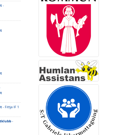
t
-
t
t
-
t
t
- Fittja IF 1
tklubb
-