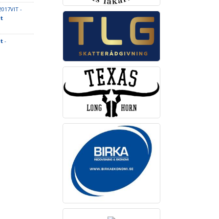
2017VIT -
t
t
-