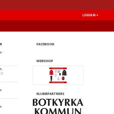
LOGGA IN
R
FACEBOOK
t
-
WEBSHOP
t
-
K 1
t
KLUBBPARTNERS
t