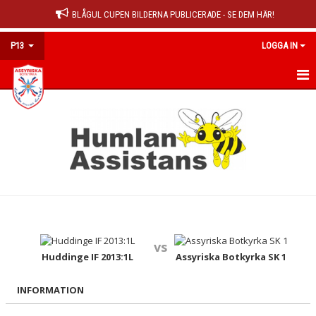
BLÅGUL CUPEN BILDERNA PUBLICERADE - SE DEM HÄR!
P13
LOGGA IN
HEM
KALENDER
MATCHER
TRUPPEN
KONTAKT
vs
Huddinge IF 2013:1L
Assyriska Botkyrka SK 1
INFORMATION