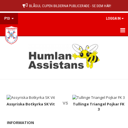
BLÅGUL CUPEN BILDERNA PUBLICERADE - SE DEM HÄR!
P13
LOGGA IN
HEM
KALENDER
MATCHER
TRUPPEN
KONTAKT
vs
Assyriska Botkyrka SK Vit
Tullinge Triangel Pojkar FK
3
INFORMATION